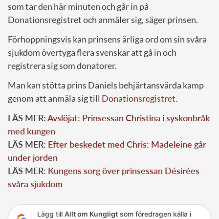
som tar den här minuten och går in på
Donationsregistret och anmäler sig, säger prinsen.
Förhoppningsvis kan prinsens ärliga ord om sin svåra
sjukdom övertyga flera svenskar att gå in och
registrera sig som donatorer.
Man kan stötta prins Daniels behjärtansvärda kamp
genom att anmäla sig till
Donationsregistret
.
LÄS MER:
Avslöjat: Prinsessan Christina i syskonbråk
med kungen
LÄS MER:
Efter beskedet med Chris: Madeleine går
under jorden
LÄS MER:
Kungens sorg över prinsessan Désirées
svåra sjukdom
Lägg till
Allt om Kungligt
som föredragen källa i