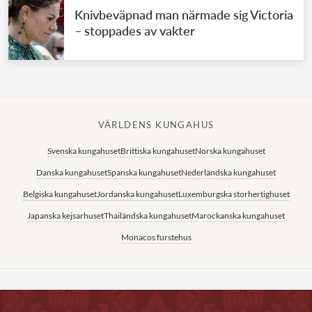
Knivbeväpnad man närmade sig Victoria
– stoppades av vakter
VÄRLDENS KUNGAHUS
Svenska kungahuset
Brittiska kungahuset
Norska kungahuset
Danska kungahuset
Spanska kungahuset
Nederländska kungahuset
Belgiska kungahuset
Jordanska kungahuset
Luxemburgska storhertighuset
Japanska kejsarhuset
Thailändska kungahuset
Marockanska kungahuset
Monacos furstehus