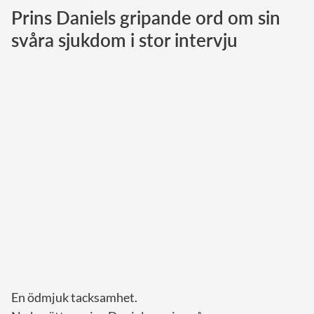
Prins Daniels gripande ord om sin
Norska kungahuset
svåra sjukdom i stor intervju
Danska kungahuset
Spanska kungahuset
Nederländska kungahuset
Belgiska kungahuset
Jordanska kungahuset
Luxemburgska storhertighuset
Japanska kejsarhuset
Thailändska kungahuset
Marockanska kungahuset
Monacos furstehus
En ödmjuk tacksamhet.