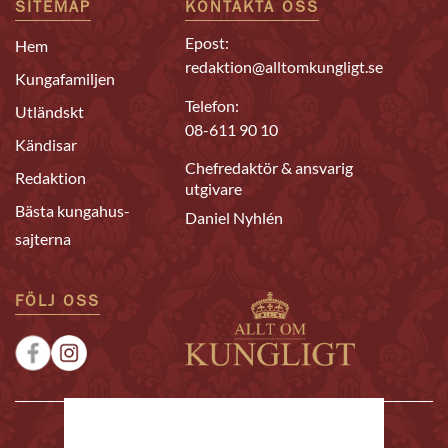
SITEMAP
KONTAKTA OSS
Epost:
Hem
redaktion@alltomkungligt.se
Kungafamiljen
Telefon:
Utländskt
08-611 90 10
Kändisar
Chefredaktör & ansvarig
Redaktion
utgivare
Bästa kungahus-
Daniel Nyhlén
sajterna
FÖLJ OSS
|
|
Sponsrat
Tipsa oss
Annonsera