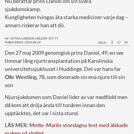
Nu berättar prins Daniel om sin svåra
sjukdomskamp.
Kungligheten tvingas äta starka mediciner varje dag –
annars riskerar han att dö.
AV: GITTAN LARSSON
|
BILDER: SVT, TT
PUBLICERAD: 2023-08-29
DELA:
D
en 27 maj 2009 genomgick prins Daniel, 49, en sex
timmar lång njurtransplantation på Karolinska
universitetssjukhuset i Huddinge. Det var hans far
Olle Westling
, 78, som donerade sin ena njure till sin
son
Njursjukdomen som Daniel lider av var medfödd men
då kom att dröja ända till tonåren innan den
upptäcktes, det var i sista stund.
LÄS MER:
Mette-Marits storslagna fest med älskade
maken på slottet