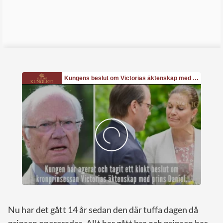
Nu har det gått 14 år sedan den där tuffa dagen då
prinsen opererades. Allt har gått bra och prinsen har