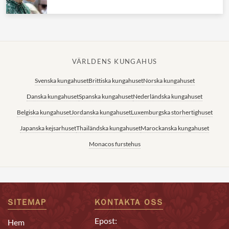
VÄRLDENS KUNGAHUS
Svenska kungahuset
Brittiska kungahuset
Norska kungahuset
Danska kungahuset
Spanska kungahuset
Nederländska kungahuset
Belgiska kungahuset
Jordanska kungahuset
Luxemburgska storhertighuset
Japanska kejsarhuset
Thailändska kungahuset
Marockanska kungahuset
Monacos furstehus
SITEMAP
KONTAKTA OSS
Epost:
Hem