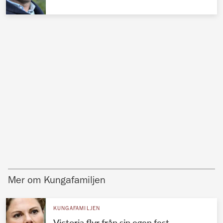
Mer om Kungafamiljen
KUNGAFAMILJEN
Victoria flyr från sin egen fest –