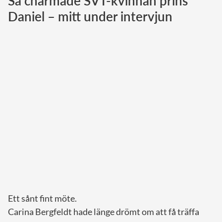
Så charmade SVT-kvinnan prins
Daniel – mitt under intervjun
Norska kungahuset
Danska kungahuset
Spanska kungahuset
Nederländska kungahuset
Belgiska kungahuset
Jordanska kungahuset
Luxemburgska storhertighuset
Japanska kejsarhuset
Thailändska kungahuset
Marockanska kungahuset
Monacos furstehus
Ett sånt fint möte.
Carina Bergfeldt hade länge drömt om att få träffa