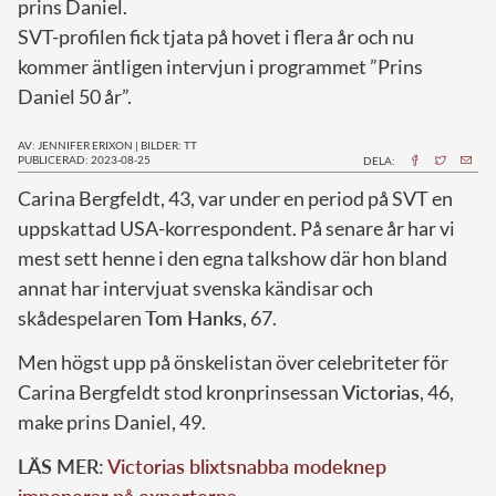
prins Daniel.
SVT-profilen fick tjata på hovet i flera år och nu
kommer äntligen intervjun i programmet ”Prins
Daniel 50 år”.
AV: JENNIFER ERIXON
|
BILDER: TT
PUBLICERAD: 2023-08-25
DELA:
C
arina Bergfeldt, 43, var under en period på SVT en
uppskattad USA-korrespondent. På senare år har vi
mest sett henne i den egna talkshow där hon bland
annat har intervjuat svenska kändisar och
skådespelaren
Tom Hanks
, 67.
Men högst upp på önskelistan över celebriteter för
Carina Bergfeldt stod kronprinsessan
Victorias
, 46,
make prins Daniel, 49.
LÄS MER:
Victorias blixtsnabba modeknep
imponerar på experterna