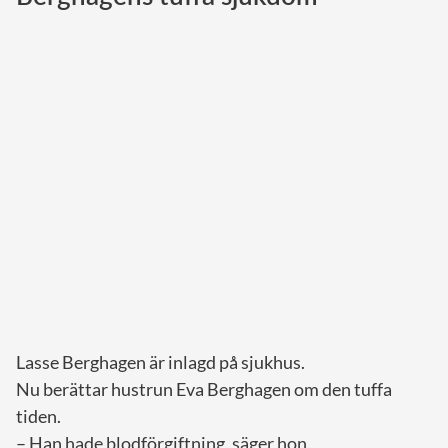
Norska kungahuset
Danska kungahuset
Spanska kungahuset
Nederländska kungahuset
Belgiska kungahuset
Jordanska kungahuset
Luxemburgska storhertighuset
Japanska kejsarhuset
Thailändska kungahuset
Marockanska kungahuset
Lasse Berghagen är inlagd på sjukhus.
Monacos furstehus
Nu berättar hustrun Eva Berghagen om den tuffa
tiden.
– Han hade blodförgiftning, säger hon.