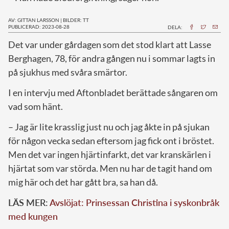
AV: GITTAN LARSSON
|
BILDER: TT
PUBLICERAD: 2023-08-28
DELA:
D
et var under gårdagen som det stod klart att Lasse
Berghagen, 78, för andra gången nu i sommar lagts in
på sjukhus med svåra smärtor.
I en intervju med Aftonbladet berättade sångaren om
vad som hänt.
– Jag är lite krasslig just nu och jag åkte in på sjukan
för någon vecka sedan eftersom jag fick ont i bröstet.
Men det var ingen hjärtinfarkt, det var kranskärlen i
hjärtat som var störda. Men nu har de tagit hand om
mig här och det har gått bra, sa han då.
LÄS MER:
Avslöjat: Prinsessan Christina i syskonbråk
med kungen