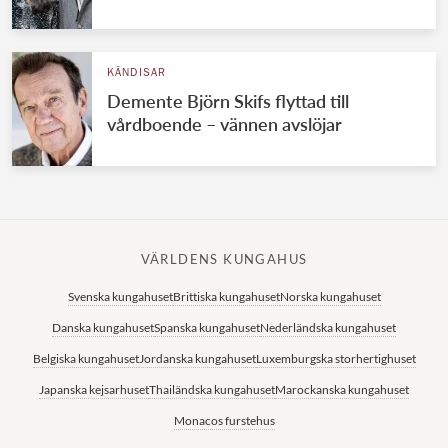
KÄNDISAR
Demente Björn Skifs flyttad till
vårdboende – vännen avslöjar
VÄRLDENS KUNGAHUS
Svenska kungahuset
Brittiska kungahuset
Norska kungahuset
Danska kungahuset
Spanska kungahuset
Nederländska kungahuset
Belgiska kungahuset
Jordanska kungahuset
Luxemburgska storhertighuset
Japanska kejsarhuset
Thailändska kungahuset
Marockanska kungahuset
Monacos furstehus