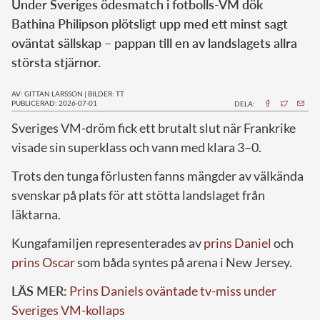
Under Sveriges ödesmatch i fotbolls-VM dök
Bathina Philipson plötsligt upp med ett minst sagt
oväntat sällskap – pappan till en av landslagets allra
största stjärnor.
AV: GITTAN LARSSON
|
BILDER: TT
PUBLICERAD: 2026-07-01
DELA:
Sveriges VM-dröm fick ett brutalt slut när Frankrike
visade sin superklass och vann med klara 3–0.
Trots den tunga förlusten fanns mängder av välkända
svenskar på plats för att stötta landslaget från
läktarna.
Kungafamiljen representerades av
prins Daniel
och
prins Oscar
som båda syntes på arena i New Jersey.
LÄS MER:
Prins Daniels oväntade tv-miss under
Sveriges VM-kollaps