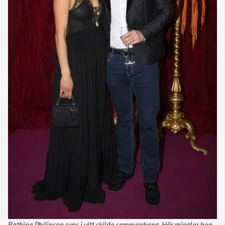
Bathina Philipson syns i vitt skilda sammanhang. Här minglar hon