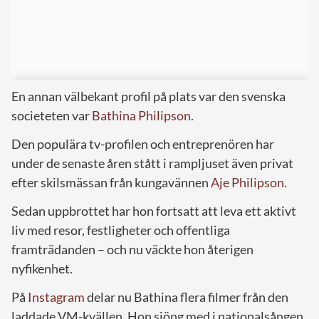
En annan välbekant profil på plats var den svenska
societeten var
Bathina Philipson
.
Den populära tv-profilen och entreprenören har
under de senaste åren stått i rampljuset även privat
efter skilsmässan från kungavännen
Aje Philipson
.
Sedan uppbrottet har hon fortsatt att leva ett aktivt
liv med resor, festligheter och offentliga
framträdanden – och nu väckte hon återigen
nyfikenhet.
På
Instagram
delar nu Bathina flera filmer från den
laddade VM-kvällen. Hon sjöng med i nationalsången