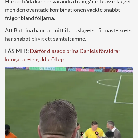
Hur de båda känner varandra framgår inte av inlägget,
men den oväntade kombinationen väckte snabbt
frågor bland följarna.
Att Bathina hamnat mitt i landslagets närmaste krets
har snabbt blivit ett samtalsämne.
LÄS MER:
Därför dissade prins Daniels föräldrar
kungaparets guldbröllop