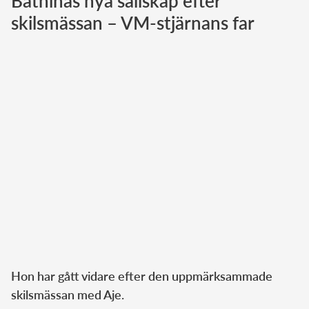
Bathinas nya sällskap efter
skilsmässan – VM-stjärnans far
Norska kungahuset
Danska kungahuset
Spanska kungahuset
Nederländska kungahuset
Belgiska kungahuset
Jordanska kungahuset
Luxemburgska storhertighuset
Japanska kejsarhuset
Thailändska kungahuset
Marockanska kungahuset
Monacos furstehus
Hon har gått vidare efter den uppmärksammade
skilsmässan med Aje.