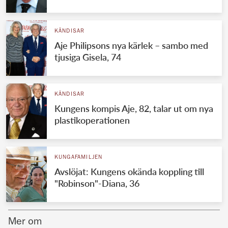
Norska kungahuset
KÄNDISAR
Danska kungahuset
Aje Philipsons nya kärlek – sambo med
Spanska kungahuset
tjusiga Gisela, 74
Nederländska kungahuset
Belgiska kungahuset
KÄNDISAR
Jordanska kungahuset
Kungens kompis Aje, 82, talar ut om nya
plastikoperationen
Luxemburgska storhertighuset
Japanska kejsarhuset
KUNGAFAMILJEN
Thailändska kungahuset
Avslöjat: Kungens okända koppling till
Marockanska kungahuset
"Robinson"-Diana, 36
Monacos furstehus
Mer om