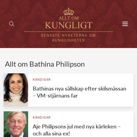
Toggl
navig
SENASTE NYHETERNA OM
KUNGLIGHETER
HEM
Allt om Bathina Philipson
KUNGAFAMILJEN
KÄNDISAR
Bathinas nya sällskap efter skilsmässan
UTLÄNDSKT
– VM-stjärnans far
KÄNDISAR
VÄRLDENS KUNGAHUS
KÄNDISAR
Aje Philipsons jul med nya kärleken –
Svenska kungahuset
REDAKTION
och alla sina ex!
Brittiska kungahuset