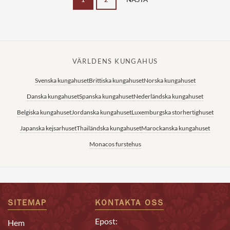
VÄRLDENS KUNGAHUS
Svenska kungahuset
Brittiska kungahuset
Norska kungahuset
Danska kungahuset
Spanska kungahuset
Nederländska kungahuset
Belgiska kungahuset
Jordanska kungahuset
Luxemburgska storhertighuset
Japanska kejsarhuset
Thailändska kungahuset
Marockanska kungahuset
Monacos furstehus
SITEMAP
KONTAKTA OSS
Epost:
Hem