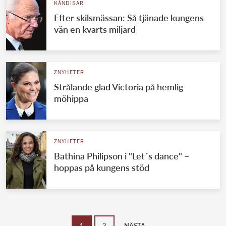
KÄNDISAR
Efter skilsmässan: Så tjänade kungens
vän en kvarts miljard
ZNYHETER
Strålande glad Victoria på hemlig
möhippa
ZNYHETER
Bathina Philipson i "Let´s dance" –
hoppas på kungens stöd
1
2
NÄSTA