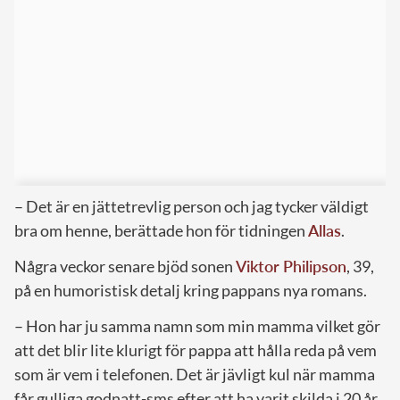
– Det är en jättetrevlig person och jag tycker väldigt
bra om henne, berättade hon för tidningen
Allas
.
Några veckor senare bjöd sonen
Viktor Philipson
, 39,
på en humoristisk detalj kring pappans nya romans.
– Hon har ju samma namn som min mamma vilket gör
att det blir lite klurigt för pappa att hålla reda på vem
som är vem i telefonen. Det är jävligt kul när mamma
får gulliga godnatt-sms efter att ha varit skilda i 20 år,