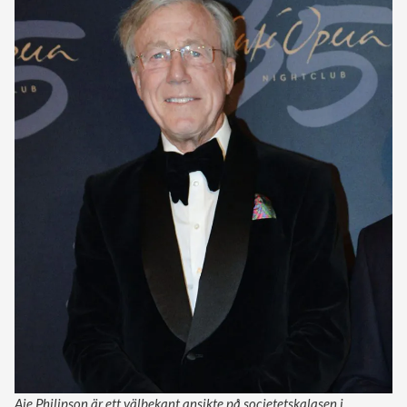
Aje Philipson är ett välbekant ansikte på societetskalasen i