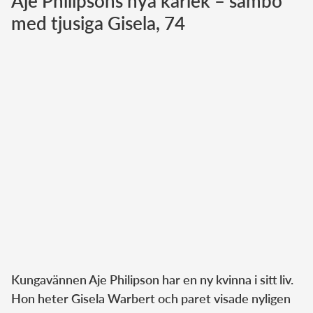
Aje Philipsons nya kärlek – sambo
med tjusiga Gisela, 74
Norska kungahuset
Danska kungahuset
Spanska kungahuset
Nederländska kungahuset
Belgiska kungahuset
Jordanska kungahuset
Luxemburgska storhertighuset
Japanska kejsarhuset
Thailändska kungahuset
Marockanska kungahuset
Monacos furstehus
Kungavännen Aje Philipson har en ny kvinna i sitt liv.
Hon heter Gisela Warbert och paret visade nyligen