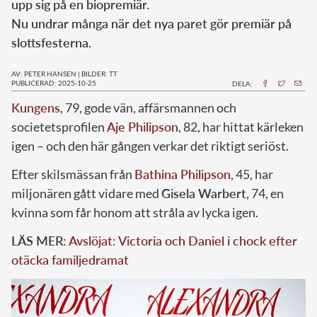
upp sig på en biopremiär.
Nu undrar många när det nya paret gör premiär på
slottsfesterna.
AV: PETER HANSEN
|
BILDER: TT
PUBLICERAD: 2025-10-25
DELA:
Kungens
, 79, gode vän, affärsmannen och
societetsprofilen
Aje Philipson
, 82, har hittat kärleken
igen – och den här gången verkar det riktigt seriöst.
Efter skilsmässan från
Bathina Philipson
, 45, har
miljonären gått vidare med
Gisela Warbert
, 74, en
kvinna som får honom att stråla av lycka igen.
LÄS MER:
Avslöjat: Victoria och Daniel i chock efter
otäcka familjedramat