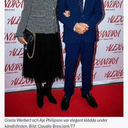
Gisela Warbert och Aje Philipson var elegant klädda under
kändisfesten. Bild: Claudio Bresciani/TT