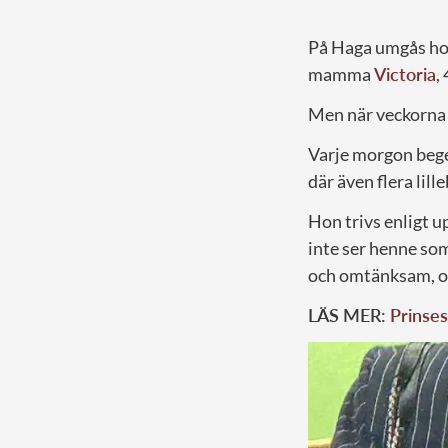
På Haga umgås hon
mamma
Victoria
,
Men när veckorna r
Varje morgon beger
där även flera lill
Hon trivs enligt u
inte ser henne so
och omtänksam, och
LÄS MER:
Prinses