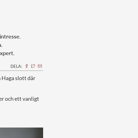
intresse.
a.
xpert.
DELA:
å Haga slott där
er och ett vanligt