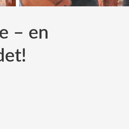
le – en
det!