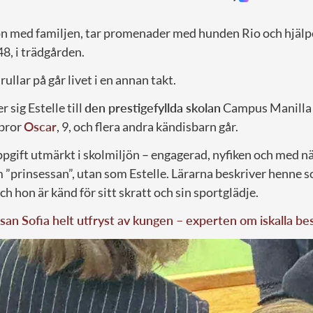
 med familjen, tar promenader med hunden Rio och hjälpe
 48, i trädgården.
ullar på går livet i en annan takt.
 sig Estelle till
den prestigefyllda skolan
Campus Manilla 
ebror
Oscar
, 9, och flera andra kändisbarn går.
ppgift utmärkt i skolmiljön – engagerad, nyfiken och med 
m ”prinsessan”, utan som Estelle. Lärarna beskriver henn
 hon är känd för sitt skratt och sin sportglädje.
san Sofia helt utfryst av kungen – experten om iskalla be