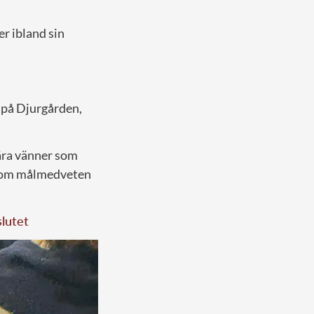
r ibland sin
på Djurgården,
nära vänner som
e som målmedveten
slutet