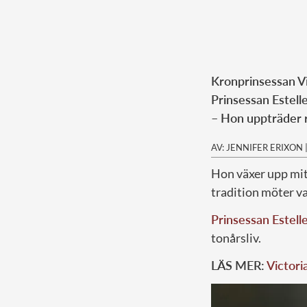
Kronprinsessan Vi
Prinsessan Estell
– Hon uppträder r
AV: JENNIFER ERIXON
Hon växer upp mitt
tradition möter va
Prinsessan Estell
tonårsliv.
LÄS MER:
Victori