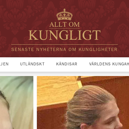
SENASTE NYHETERNA OM KUNGLIGHETER
LJEN
UTLÄNDSKT
KÄNDISAR
VÄRLDENS KUNGA