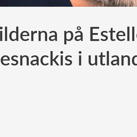
E
lderna på Estel
tesnackis i utlan