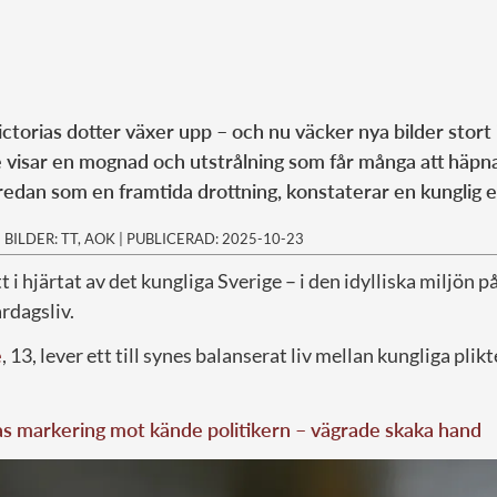
ctorias dotter växer upp – och nu väcker nya bilder stort 
e visar en mognad och utstrålning som får många att häpn
edan som en framtida drottning, konstaterar en kunglig e
|
BILDER: TT, AOK
|
PUBLICERAD: 2025-10-23
 i hjärtat av det kungliga Sverige – i den idylliska miljön p
rdagsliv.
e
, 13, lever ett till synes balanserat liv mellan kungliga plikt
as markering mot kände politikern – vägrade skaka hand