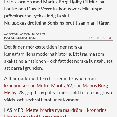
Från stormen med Marius Borg Høiby till Märtha
Louise och Durek Verretts kontroversiella utspel –
prövningarna tycks aldrig ta slut.
Nu uppges drottning Sonja ha brutit samman i tårar.
AV: GITTAN LARSSON
|
BILDER: TT
PUBLICERAD: 2025-10-22
DELA:
Det är den mörkaste tiden i den norska
kungafamiljens moderna historia. Ett trauma som
skakat hela nationen – och fått det norska kungahuset
att darra i grunden.
Allt började med den chockerande nyheten att
kronprinsessan Mette-Marits
, 52, son
Marius Borg
Høiby
, 28, gripits av polis – misstänkt för en rad grova
vålds- och sexbrott mot unga kvinnor.
LÄS MER:
Mette-Marits nya mardröm – kronprins
Haakon utpekad i jätteskandal