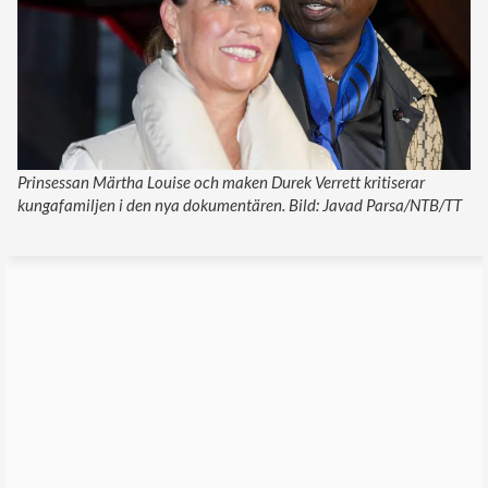
Prinsessan Märtha Louise och maken Durek Verrett kritiserar
kungafamiljen i den nya dokumentären. Bild: Javad Parsa/NTB/TT