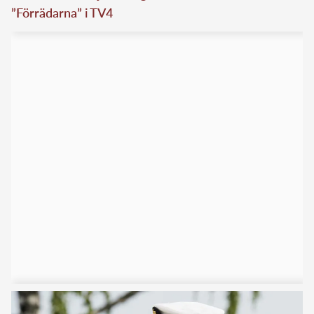
”Förrädarna” i TV4