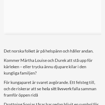
Det norska folket är på helspänn och håller andan.
Kommer Märtha Louise och Durek att stå upp för
kärleken – eller trycka ännu djupare kilar i den
kungliga familjen?
För kungaparet är svaret avgörande. Ett felsteg till,
och de riskerar att
se hela sitt livsverk
falla samman
framför öppen ridå
Drottning Sonjas tårar har redan blivit en symbol för