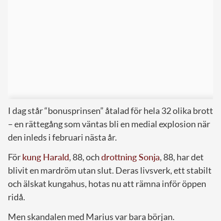
I dag står “bonusprinsen” åtalad för hela 32 olika brott
– en rättegång som väntas bli en medial explosion när
den inleds i februari nästa år.
För
kung Harald
, 88, och
drottning Sonja
, 88, har det
blivit en mardröm utan slut. Deras livsverk, ett stabilt
och älskat kungahus, hotas nu att rämna inför öppen
ridå.
Men skandalen med Marius var bara början.