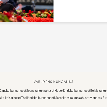
VÄRLDENS KUNGAHUS
Danska kungahuset
Spanska kungahuset
Nederländska kungahuset
Belgiska ku
ska kejsarhuset
Thailändska kungahuset
Marockanska kungahuset
Monacos fur