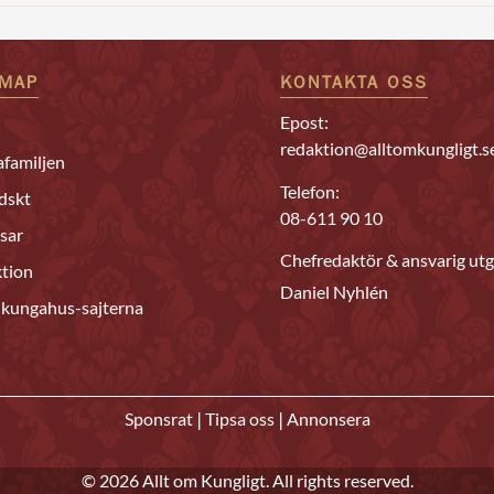
EMAP
KONTAKTA OSS
Epost:
redaktion@alltomkungligt.s
familjen
Telefon:
dskt
08-611 90 10
sar
Chefredaktör & ansvarig utg
tion
Daniel Nyhlén
 kungahus-sajterna
|
|
Sponsrat
Tipsa oss
Annonsera
© 2026 Allt om Kungligt. All rights reserved.