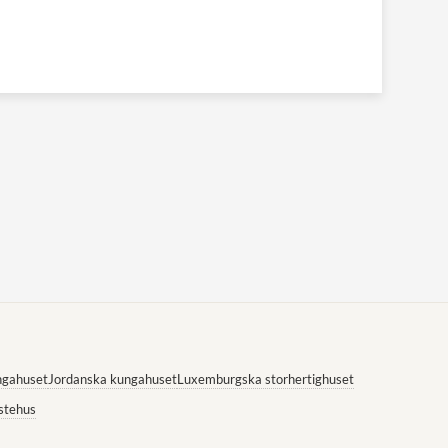
ngahuset
Jordanska kungahuset
Luxemburgska storhertighuset
stehus