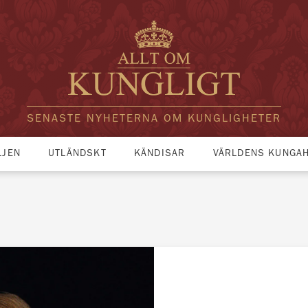
SENASTE NYHETERNA OM KUNGLIGHETER
LJEN
UTLÄNDSKT
KÄNDISAR
VÄRLDENS KUNGA