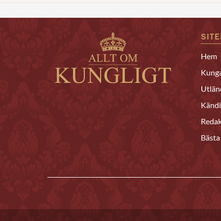
SIT
Hem
Kunga
Utlän
Kändi
Redak
Bästa