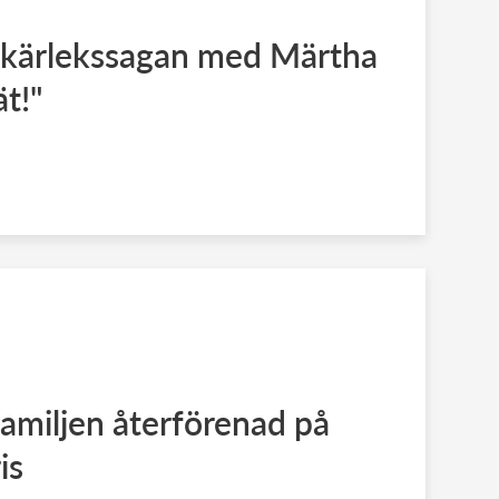
kärlekssagan med Märtha
ät!"
amiljen återförenad på
is