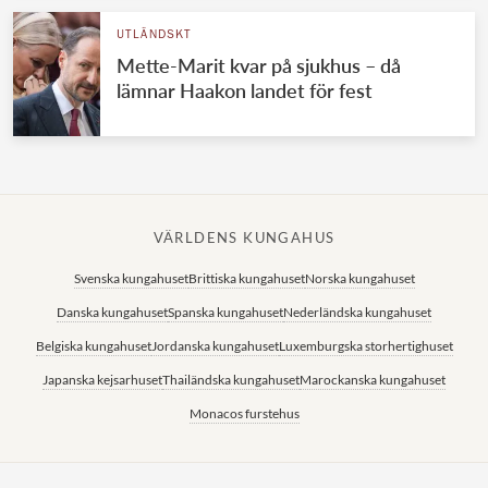
UTLÄNDSKT
Mette-Marit kvar på sjukhus – då
lämnar Haakon landet för fest
VÄRLDENS KUNGAHUS
Svenska kungahuset
Brittiska kungahuset
Norska kungahuset
Danska kungahuset
Spanska kungahuset
Nederländska kungahuset
Belgiska kungahuset
Jordanska kungahuset
Luxemburgska storhertighuset
Japanska kejsarhuset
Thailändska kungahuset
Marockanska kungahuset
Monacos furstehus