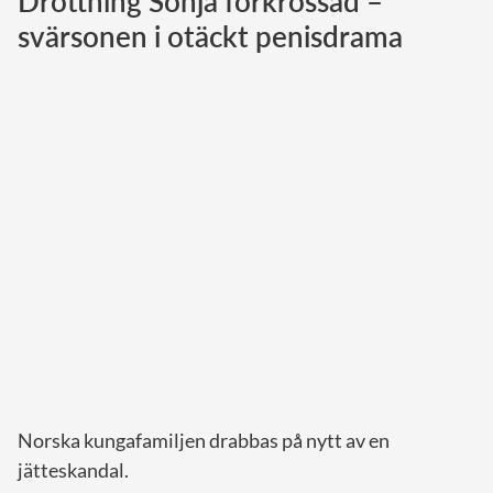
Drottning Sonja förkrossad –
svärsonen i otäckt penisdrama
Norska kungahuset
Danska kungahuset
Spanska kungahuset
Nederländska kungahuset
Belgiska kungahuset
Jordanska kungahuset
Luxemburgska storhertighuset
Japanska kejsarhuset
Thailändska kungahuset
Marockanska kungahuset
Monacos furstehus
Norska kungafamiljen drabbas på nytt av en
jätteskandal.