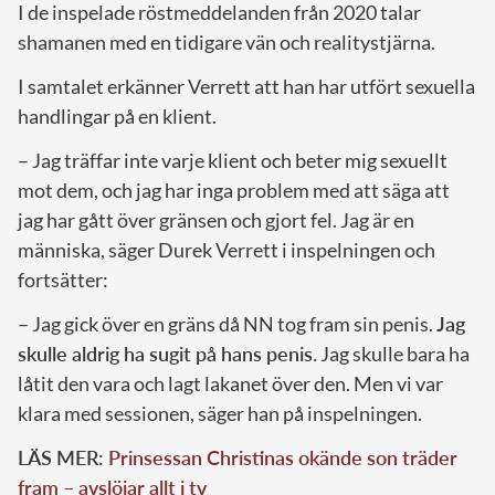
I de inspelade röstmeddelanden från 2020 talar
shamanen med en tidigare vän och realitystjärna.
I samtalet erkänner Verrett att han har utfört sexuella
handlingar på en klient.
– Jag träffar inte varje klient och beter mig sexuellt
mot dem, och jag har inga problem med att säga att
jag har gått över gränsen och gjort fel. Jag är en
människa, säger Durek Verrett i inspelningen och
fortsätter:
– Jag gick över en gräns då NN tog fram sin penis.
Jag
skulle aldrig ha sugit på hans penis.
Jag skulle bara ha
låtit den vara och lagt lakanet över den. Men vi var
klara med sessionen, säger han på inspelningen.
LÄS MER:
Prinsessan Christinas okände son träder
fram – avslöjar allt i tv