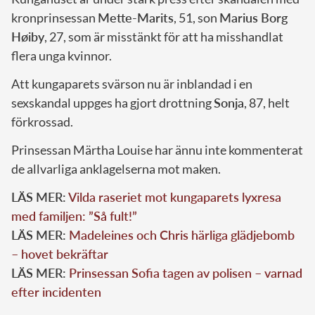
kronprinsessan
Mette-Marits
, 51, son
Marius Borg
Høiby
, 27, som är misstänkt för att ha misshandlat
flera unga kvinnor.
Att kungaparets svärson nu är inblandad i en
sexskandal uppges ha gjort drottning
Sonja
, 87, helt
förkrossad.
Prinsessan Märtha Louise har ännu inte kommenterat
de allvarliga anklagelserna mot maken.
LÄS MER:
Vilda raseriet mot kungaparets lyxresa
med familjen: ”Så fult!”
LÄS MER:
Madeleines och Chris härliga glädjebomb
– hovet bekräftar
LÄS MER:
Prinsessan Sofia tagen av polisen – varnad
efter incidenten