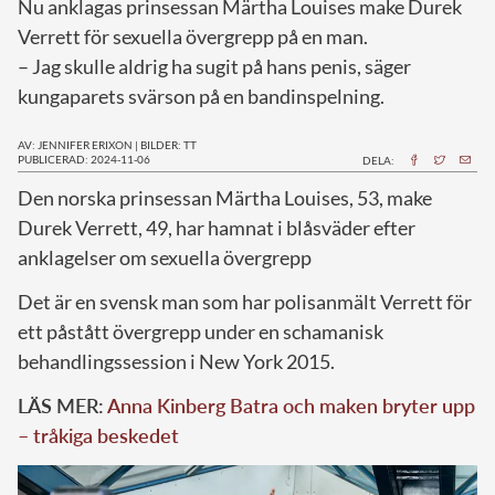
Nu anklagas prinsessan Märtha Louises make Durek
Verrett för sexuella övergrepp på en man.
– Jag skulle aldrig ha sugit på hans penis, säger
kungaparets svärson på en bandinspelning.
AV: JENNIFER ERIXON
|
BILDER: TT
PUBLICERAD: 2024-11-06
DELA:
D
en norska prinsessan Märtha Louises, 53, make
Durek Verrett, 49, har hamnat i blåsväder efter
anklagelser om sexuella övergrepp
Det är en svensk man som har polisanmält Verrett för
ett påstått övergrepp under en schamanisk
behandlingssession i New York 2015.
LÄS MER:
Anna Kinberg Batra och maken bryter upp
– tråkiga beskedet