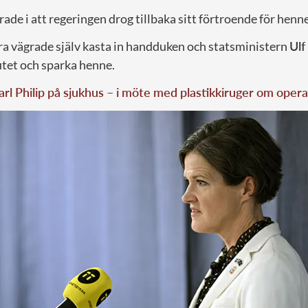
ade i att regeringen drog tillbaka sitt förtroende för henne
a vägrade själv kasta in handduken och statsministern
Ulf
lutet och sparka henne.
arl Philip på sjukhus – i möte med plastikkiruger om opera