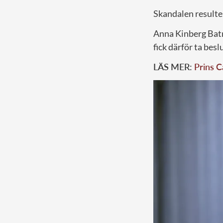
Skandalen resulter
Anna Kinberg Batr
fick därför ta bes
LÄS MER:
Prins C