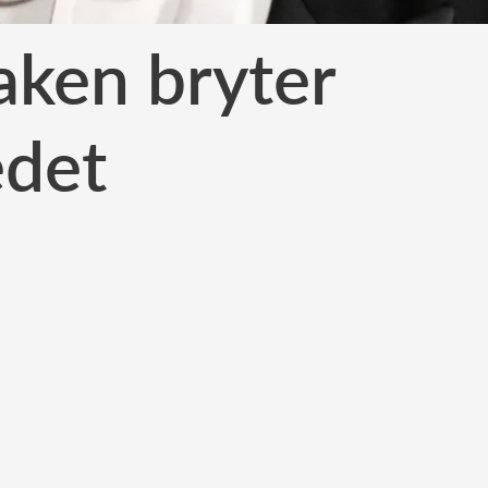
aken bryter
edet