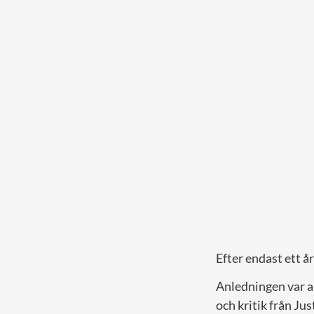
Efter endast ett 
Anledningen var al
och kritik från J