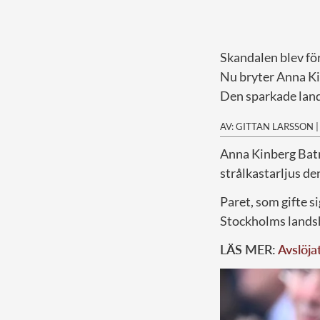
Skandalen blev fö
Nu bryter Anna Ki
Den sparkade land
AV: GITTAN LARSSON
A
nna Kinberg Batr
strålkastarljus de
Paret, som gifte s
Stockholms lands
LÄS MER:
Avslöja