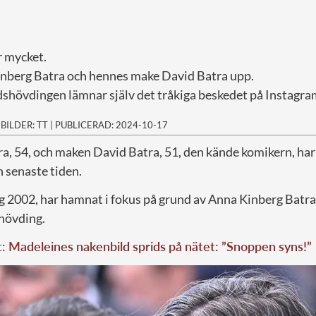
r mycket.
nberg Batra och hennes make David Batra upp.
shövdingen lämnar själv det tråkiga beskedet på Instagra
|
BILDER: TT
|
PUBLICERAD: 2024-10-17
a, 54, och maken David Batra, 51, den kände komikern, har 
n senaste tiden.
ig 2002, har hamnat i fokus på grund av Anna Kinberg Batra
hövding.
t: Madeleines nakenbild sprids på nätet: ”Snoppen syns!”