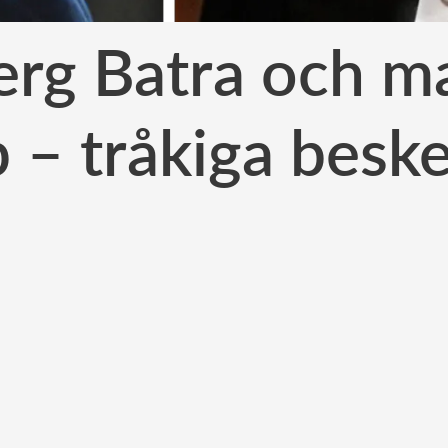
rg Batra och m
 – tråkiga besk