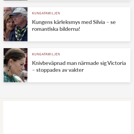
KUNGAFAMILJEN
Kungens kärleksmys med Silvia – se
romantiska bilderna!
KUNGAFAMILJEN
Knivbeväpnad man närmade sig Victoria
– stoppades av vakter
VÄRLDENS KUNGAHUS
Svenska kungahuset
Brittiska kungahuset
Norska kungahuset
Danska kungahuset
Spanska kungahuset
Nederländska kungahuset