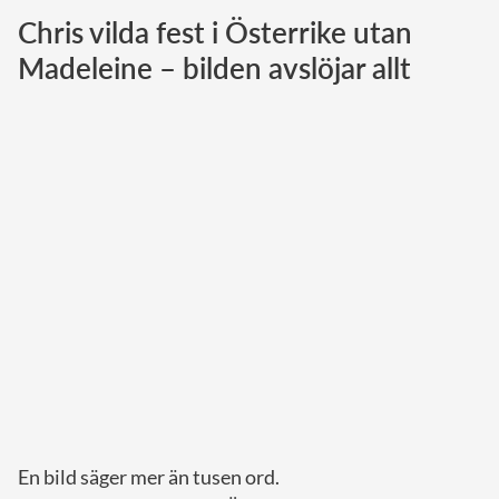
Chris vilda fest i Österrike utan
Norska kungahuset
Madeleine – bilden avslöjar allt
Danska kungahuset
Spanska kungahuset
Nederländska kungahuset
Belgiska kungahuset
Jordanska kungahuset
Luxemburgska storhertighuset
Japanska kejsarhuset
Thailändska kungahuset
Marockanska kungahuset
Monacos furstehus
En bild säger mer än tusen ord.