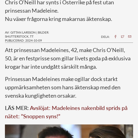
Chris O’Neill har synts i Österrike på fest utan
prinsessan Madeleine.
Nu växer frågorna kring makarnas äktenskap.
AV: GITTAN LARSSON
|
BILDER:
SHUTTERSTOCK, TT
DELA:
PUBLICERAD: 2024-10-09
A
tt prinsessan Madeleines, 42, make Chris O’Neill,
50, är en festprisse som gillar livets goda på exklusiva
krogar har inte undgått särskilt många.
Prinsessan Madeleines make ogillar dock starkt
uppmärksamheten som hans äktenskap med den
svenska kungligheten orsakar.
LÄS MER:
Avslöjat: Madeleines nakenbild sprids på
nätet: ”Snoppen syns!”