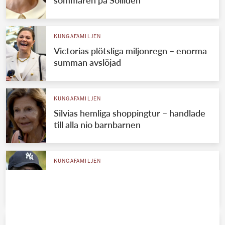
KUNGAFAMILJEN
Victorias plötsliga miljonregn – enorma
summan avslöjad
KUNGAFAMILJEN
Silvias hemliga shoppingtur – handlade
till alla nio barnbarnen
KUNGAFAMILJEN
Prins Daniels tunga besked på Solliden
– drömmen krossad
KUNGAFAMILJEN