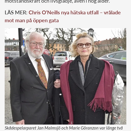
motståndskraft och livsglädje, även i hög ålder.
LÄS MER:
Chris O’Neills nya hätska utfall – vrålade
mot man på öppen gata
Skådespelarparet Jan Malmsjö och Marie Göranzon var länge två