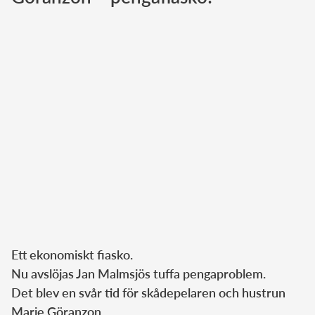
Norska kungahuset
Danska kungahuset
Spanska kungahuset
Nederländska kungahuset
Belgiska kungahuset
Jordanska kungahuset
Luxemburgska storhertighuset
Japanska kejsarhuset
Thailändska kungahuset
Marockanska kungahuset
Ett ekonomiskt fiasko.
Monacos furstehus
Nu avslöjas Jan Malmsjös tuffa pengaproblem.
Det blev en svår tid för skådepelaren och hustrun
Marie Göranzon.