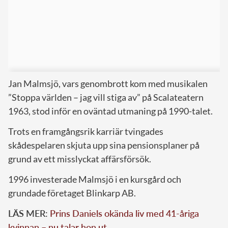
Jan Malmsjö, vars genombrott kom med musikalen
”Stoppa världen – jag vill stiga av” på Scalateatern
1963, stod inför en oväntad utmaning på 1990-talet.
Trots en framgångsrik karriär tvingades
skådespelaren skjuta upp sina pensionsplaner på
grund av ett misslyckat affärsförsök.
1996 investerade Malmsjö i en kursgård och
grundade företaget Blinkarp AB.
LÄS MER:
Prins Daniels okända liv med 41-åriga
kvinnan – nu talar hon ut