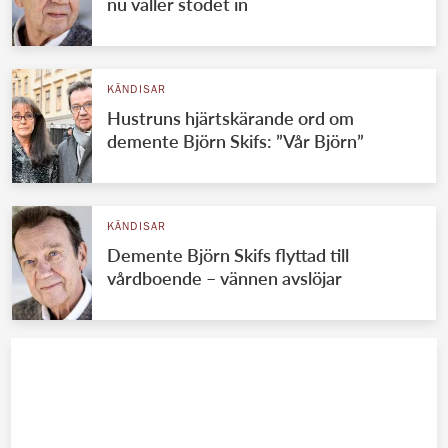
nu väller stödet in
KÄNDISAR
Hustruns hjärtskärande ord om
demente Björn Skifs: ”Vår Björn”
KÄNDISAR
Demente Björn Skifs flyttad till
vårdboende – vännen avslöjar
KÄNDISAR
Cecilia Hagens avslöjande ord om
kungen: ”Barnslig”