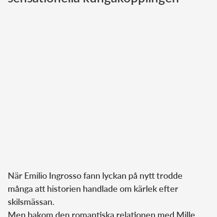
Norska kungahuset
Danska kungahuset
Spanska kungahuset
Nederländska kungahuset
Belgiska kungahuset
Jordanska kungahuset
Luxemburgska storhertighuset
Japanska kejsarhuset
Thailändska kungahuset
Marockanska kungahuset
När Emilio Ingrosso fann lyckan på nytt trodde
Monacos furstehus
många att historien handlade om kärlek efter
skilsmässan.
Men bakom den romantiska relationen med Mille