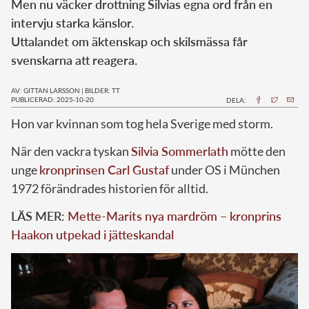
Men nu väcker drottning Silvias egna ord från en
intervju starka känslor.
Uttalandet om äktenskap och skilsmässa får
svenskarna att reagera.
AV: GITTAN LARSSON
|
BILDER: TT
PUBLICERAD: 2025-10-20
DELA:
Hon var kvinnan som tog hela Sverige med storm.
När den vackra tyskan
Silvia Sommerlath
mötte den
unge
kronprinsen Carl Gustaf
under OS i München
1972 förändrades historien för alltid.
LÄS MER:
Mette-Marits nya mardröm – kronprins
Haakon utpekad i jätteskandal