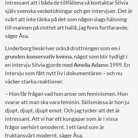
intressant att i båda de tillfällena så kontaktar Silvia
själv svenska veckotidningar och ger intervjuer. Det är
svårt att inte tänka på det som någon slags hälsning
till mannen på slottet att hallå, jag finns fortfarande,
säger Åsa.
Linderborg beskriver också drottningen som
en i
grunden konservativ kvinna
, något som blir tydligt i
en intervju Silvia gjorde med
Amelia Adamo
1999. En
intervju som fått nytt liv i dokumentären – och nu
väcker starka reaktioner.
– Hon får frågan vad hon anser om feminismen. Hon
svarar att man ska vara feminin. Skilsmässa är hon ju
djupt, djupt, djupt emot. Och jag tycker att det är
intressant. Att vi har ett kungapar som är i vissa
frågor oerhört omodernt. I ett land som är
fruktansvärt modernt, säger Åsa.