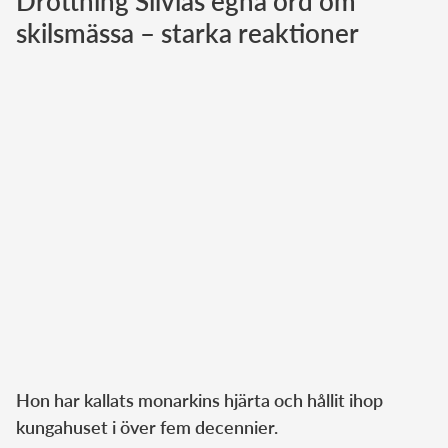
Drottning Silvias egna ord om
skilsmässa – starka reaktioner
Norska kungahuset
Danska kungahuset
Spanska kungahuset
Nederländska kungahuset
Belgiska kungahuset
Jordanska kungahuset
Luxemburgska storhertighuset
Japanska kejsarhuset
Thailändska kungahuset
Marockanska kungahuset
Monacos furstehus
Hon har kallats monarkins hjärta och hållit ihop
kungahuset i över fem decennier.