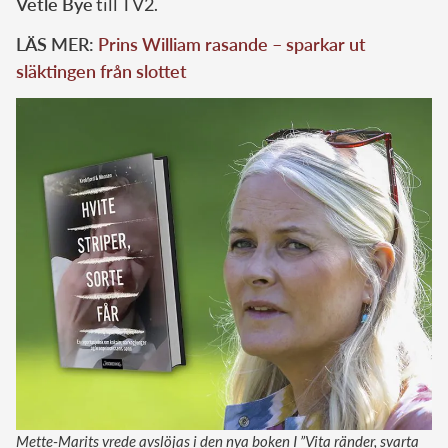
Vetle Bye
till TV2.
LÄS MER:
Prins William rasande – sparkar ut
släktingen från slottet
Mette-Marits vrede avslöjas i den nya boken I ”Vita ränder, svarta