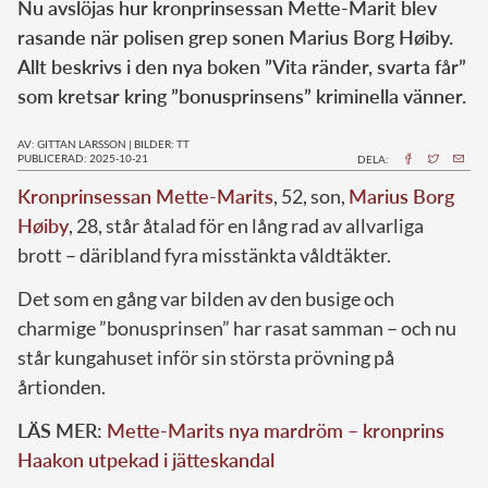
Nu avslöjas hur kronprinsessan Mette-Marit blev
rasande när polisen grep sonen Marius Borg Høiby.
Allt beskrivs i den nya boken ”Vita ränder, svarta får”
som kretsar kring ”bonusprinsens” kriminella vänner.
AV: GITTAN LARSSON
|
BILDER: TT
PUBLICERAD: 2025-10-21
DELA:
Kronprinsessan Mette-Marits
, 52, son,
Marius Borg
Høiby
, 28, står åtalad för en lång rad av allvarliga
brott – däribland fyra misstänkta våldtäkter.
Det som en gång var bilden av den busige och
charmige ”bonusprinsen” har rasat samman – och nu
står kungahuset inför sin största prövning på
årtionden.
LÄS MER:
Mette-Marits nya mardröm – kronprins
Haakon utpekad i jätteskandal