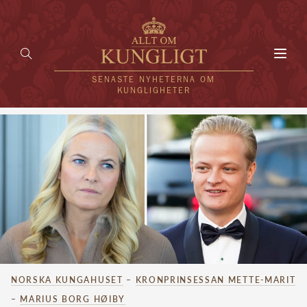
Toggl
navig
SENASTE NYHETERNA OM
KUNGLIGHETER
HEM
KUNGAFAMILJEN
UTLÄNDSKT
KÄNDISAR
VÄRLDENS KUNGAHUS
NORSKA KUNGAHUSET
–
KRONPRINSESSAN METTE-MARIT
Svenska kungahuset
REDAKTION
–
MARIUS BORG HØIBY
Brittiska kungahuset