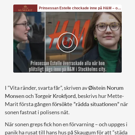
I ”Vita ränder, svarta får”, skriven av
Øistein Norum
Monsen
och
Torgeir Krokfjord
, beskrivs hur Mette-
Marit första gången
försökte ”rädda situationen”
när
sonen fastnat i polisens nät.
När sonen greps fick hon en förvarning – och uppges i
panik ha rusat till hans hus på Skaugum för att ”städa