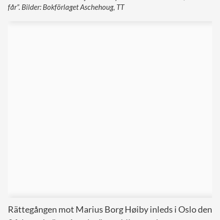
får”. Bilder: Bokförlaget Aschehoug, TT
Rättegången mot Marius Borg Høiby inleds i Oslo den