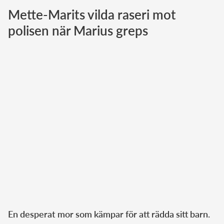
Mette-Marits vilda raseri mot
Norska kungahuset
polisen när Marius greps
Danska kungahuset
Spanska kungahuset
Nederländska kungahuset
Belgiska kungahuset
Jordanska kungahuset
Luxemburgska storhertighuset
Japanska kejsarhuset
Thailändska kungahuset
Marockanska kungahuset
Monacos furstehus
En desperat mor som kämpar för att rädda sitt barn.