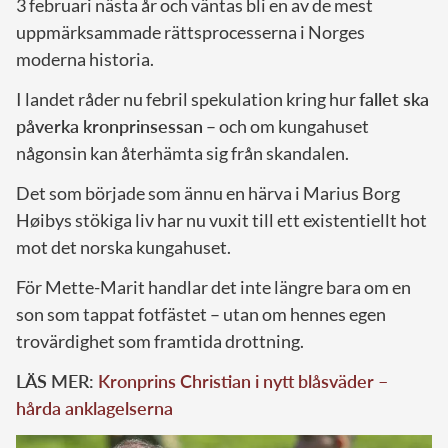
3 februari nästa år och väntas bli en av de mest
uppmärksammade rättsprocesserna i Norges
moderna historia.
I landet råder nu febril spekulation kring hur
fallet ska
påverka kronprinsessan
– och om kungahuset
någonsin kan återhämta sig från skandalen.
Det som började som ännu en härva i Marius Borg
Høibys stökiga liv har nu vuxit till ett existentiellt hot
mot det norska kungahuset.
För Mette-Marit handlar det inte längre bara om en
son som tappat fotfästet – utan om hennes egen
trovärdighet som framtida drottning.
LÄS MER:
Kronprins Christian i nytt blåsväder –
hårda anklagelserna