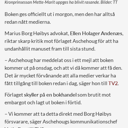
Kronprinsessan Mette-Marit uppges ha blivit rasande. Bilder: TT
Boken ges officiellt ut i morgon, men den har alltså
redan nått medierna.
Marius Borg Høibys advokat,
Ellen Holager Andenæs
,
riktar skarp kritik mot förlaget Aschehoug för att ha
undanhållit manuset fram till sista stund.
– Aschehoug har meddelat oss i ett mejl att boken
kommer ut på onsdag, och att vi då kommer att få den.
Det är mycket förvånande att alla medier verkar ha
fått tillgång till boken redan i dag, säger hon till
TV2
.
Förlaget
skyller på en bokhandel
som brutit mot
embargot och lagt ut boken i förtid.
– Vi kommer att ta detta direkt med Borg Høibys
försvarare, säger Aschehougs kommunikationschef