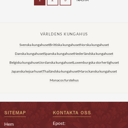
VÄRLDENS KUNGAHUS
Svenska kungahuset
Brittiska kungahuset
Norska kungahuset
Danska kungahuset
Spanska kungahuset
Nederländska kungahuset
Belgiska kungahuset
Jordanska kungahuset
Luxemburgska storhertighuset
Japanska kejsarhuset
Thailändska kungahuset
Marockanska kungahuset
Monacos furstehus
SITEMAP
KONTAKTA OSS
Epost:
Hem