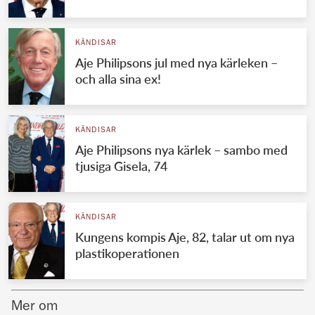
Norska kungahuset
KÄNDISAR
Danska kungahuset
Aje Philipsons jul med nya kärleken –
Spanska kungahuset
och alla sina ex!
Nederländska kungahuset
Belgiska kungahuset
KÄNDISAR
Jordanska kungahuset
Aje Philipsons nya kärlek – sambo med
tjusiga Gisela, 74
Luxemburgska storhertighuset
Japanska kejsarhuset
KÄNDISAR
Thailändska kungahuset
Kungens kompis Aje, 82, talar ut om nya
Marockanska kungahuset
plastikoperationen
Monacos furstehus
Mer om