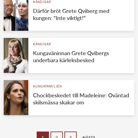
KÄNDISAR
Därför bröt Grete Qviberg med
kungen: "Inte viktigt!"
KÄNDISAR
Kungaväninnan Grete Qvibergs
underbara kärleksbesked
KUNGAFAMILJEN
Chockbeskedet till Madeleine: Oväntad
skilsmässa skakar om
1
2
3
NÄSTA