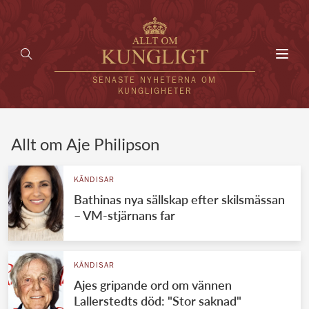
Toggl
navig
SENASTE NYHETERNA OM
KUNGLIGHETER
HEM
Allt om Aje Philipson
KUNGAFAMILJEN
KÄNDISAR
Bathinas nya sällskap efter skilsmässan
UTLÄNDSKT
– VM-stjärnans far
KÄNDISAR
VÄRLDENS KUNGAHUS
KÄNDISAR
Ajes gripande ord om vännen
Svenska kungahuset
REDAKTION
Lallerstedts död: "Stor saknad"
Brittiska kungahuset