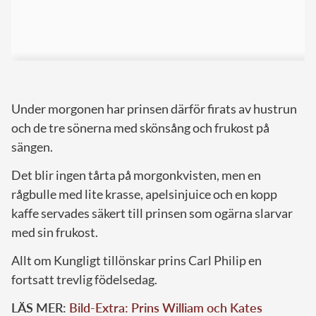
Under morgonen har prinsen därför firats av hustrun
och de tre sönerna med skönsång och frukost på
sängen.
Det blir ingen tårta på morgonkvisten, men en
rågbulle med lite krasse, apelsinjuice och en kopp
kaffe servades säkert till prinsen som ogärna slarvar
med sin frukost.
Allt om Kungligt tillönskar prins Carl Philip en
fortsatt trevlig födelsedag.
LÄS MER:
Bild-Extra: Prins William och Kates