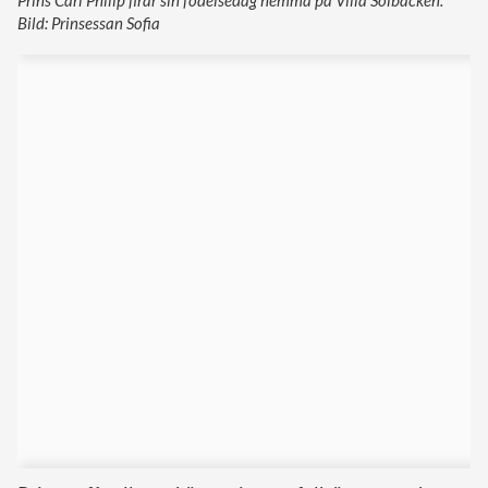
Prins Carl Philip firar sin födelsedag hemma på Villa Solbacken.
Bild: Prinsessan Sofia