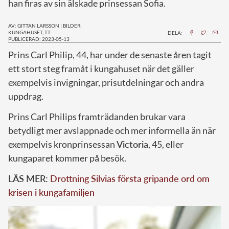
han firas av sin älskade prinsessan Sofia.
AV: GITTAN LARSSON
|
BILDER:
KUNGAHUSET, TT
DELA:
PUBLICERAD: 2023-05-13
P
rins Carl Philip, 44, har under de senaste åren tagit
ett stort steg framåt i kungahuset när det gäller
exempelvis invigningar, prisutdelningar och andra
uppdrag.
Prins Carl Philips framträdanden brukar vara
betydligt mer avslappnade och mer informella än när
exempelvis kronprinsessan
Victoria
, 45, eller
kungaparet kommer på besök.
LÄS MER:
Drottning Silvias första gripande ord om
krisen i kungafamiljen