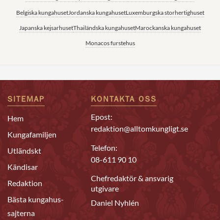
Belgiska kungahuset
Jordanska kungahuset
Luxemburgska storhertighuset
Japanska kejsarhuset
Thailändska kungahuset
Marockanska kungahuset
Monacos furstehus
SITEMAP
KONTAKTA OSS
Epost:
Hem
redaktion@alltomkungligt.se
Kungafamiljen
Telefon:
Utländskt
08-611 90 10
Kändisar
Chefredaktör & ansvarig
Redaktion
utgivare
Bästa kungahus-
Daniel Nyhlén
sajterna