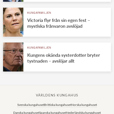
KUNGAFAMILJEN
Victoria flyr från sin egen fest –
mystiska frånvaron avslöjad
KUNGAFAMILJEN
Kungens okända systerdotter bryter
tystnaden – avslöjar allt
VÄRLDENS KUNGAHUS
Svenska kungahuset
Brittiska kungahuset
Norska kungahuset
Danska kungahuset
Spanska kungahuset
Nederländska kungahuset