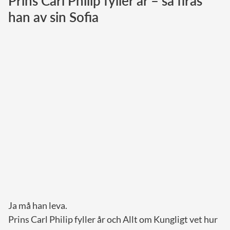
Prins Carl Philip fyller år – så firas
han av sin Sofia
Norska kungahuset
Danska kungahuset
Spanska kungahuset
Nederländska kungahuset
Belgiska kungahuset
Jordanska kungahuset
Luxemburgska storhertighuset
Japanska kejsarhuset
Thailändska kungahuset
Marockanska kungahuset
Monacos furstehus
Ja må han leva.
Prins Carl Philip fyller år och Allt om Kungligt vet hur