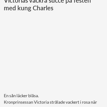
Victorias vackra succé på festen
med kung Charles
Norska kungahuset
Danska kungahuset
Spanska kungahuset
Nederländska kungahuset
Belgiska kungahuset
Jordanska kungahuset
Luxemburgska storhertighuset
Japanska kejsarhuset
Thailändska kungahuset
Marockanska kungahuset
Monacos furstehus
En sån läcker blåsa.
Kronprinsessan Victoria strålade vackert i rosa när