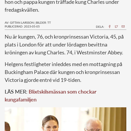
hon och pappa kungen träffade kung Charles under
fredagskvällen.
AV: GITTAN LARSSON
|
BILDER: TT
PUBLICERAD: 2023-05-05
DELA:
N
u är kungen, 76, och kronprinsessan Victoria, 45, på
plats i London för att under lördagen bevittna
kröningen av kung Charles. 74, i Westminster Abbey.
Helgens festligheter inleddes med en mottagning på
Buckingham Palace där kungen och kronprinsessan
Victoria gjorde entré vid 19-tiden.
LÄS MER:
Blixtskilsmässan som chockar
kungafamiljen