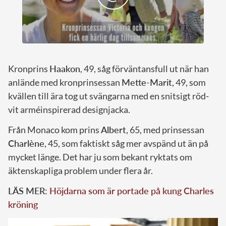
Kronprins
Haakon
, 49, såg förväntansfull ut när han
anlände med kronprinsessan
Mette-Marit
, 49, som
kvällen till ära tog ut svängarna med en snitsigt röd-
vit arméinspirerad designjacka.
Från Monaco kom prins
Albert
, 65, med prinsessan
Charlène
, 45, som faktiskt såg mer avspänd ut än på
mycket länge. Det har ju som bekant ryktats om
äktenskapliga problem under flera år.
LÄS MER:
Höjdarna som är portade på kung Charles
kröning