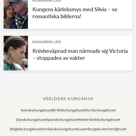
KUNGAFAMILJEN
Kungens kärleksmys med Silvia – se
romantiska bilderna!
KUNGAFAMILJEN
Knivbeväpnad man närmade sig Victoria
– stoppades av vakter
VÄRLDENS KUNGAHUS
Svenska kungahuset
Brittiska kungahuset
Norska kungahuset
Danska kungahuset
Spanska kungahuset
Nederländska kungahuset
Belgiska kungahuset
Jordanska kungahuset
Luxemburgska storhertighuset