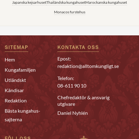
Japanska kejsarhuset
Thailändska kungahuset
Marockanska kungahuset
Monacos furstehus
SITEMAP
KONTAKTA OSS
Epost:
Hem
redaktion@alltomkungligt.se
Kungafamiljen
Telefon:
Utländskt
08-611 90 10
Kändisar
Chefredaktör & ansvarig
Redaktion
utgivare
Bästa kungahus-
Daniel Nyhlén
sajterna