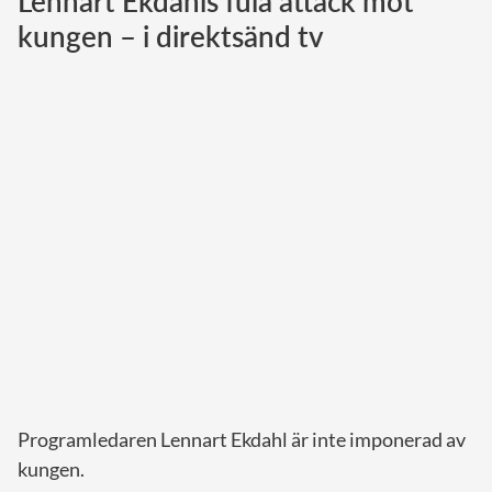
Lennart Ekdahls fula attack mot
kungen – i direktsänd tv
Norska kungahuset
Danska kungahuset
Spanska kungahuset
Nederländska kungahuset
Belgiska kungahuset
Jordanska kungahuset
Luxemburgska storhertighuset
Japanska kejsarhuset
Thailändska kungahuset
Marockanska kungahuset
Monacos furstehus
Programledaren Lennart Ekdahl är inte imponerad av
kungen.