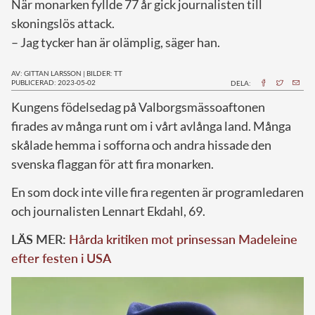
När monarken fyllde 77 år gick journalisten till
skoningslös attack.
– Jag tycker han är olämplig, säger han.
AV: GITTAN LARSSON
|
BILDER: TT
PUBLICERAD: 2023-05-02
DELA:
K
ungens födelsedag på Valborgsmässoaftonen
firades av många runt om i vårt avlånga land. Många
skålade hemma i sofforna och andra hissade den
svenska flaggan för att fira monarken.
En som dock inte ville fira regenten är programledaren
och journalisten Lennart Ekdahl, 69.
LÄS MER:
Hårda kritiken mot prinsessan Madeleine
efter festen i USA