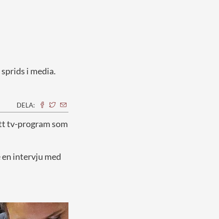
sprids i media.
DELA:
 ett tv-program som
 en intervju med