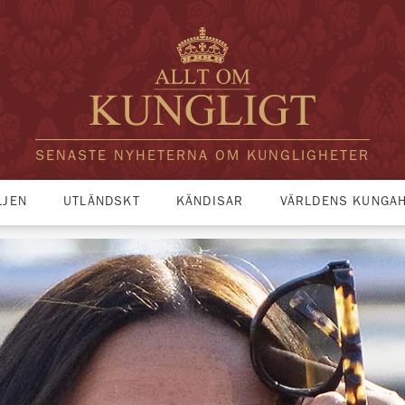
SENASTE NYHETERNA OM KUNGLIGHETER
LJEN
UTLÄNDSKT
KÄNDISAR
VÄRLDENS KUNGA