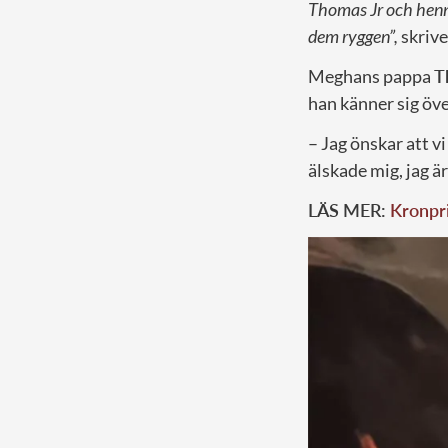
Thomas Jr och henn
dem ryggen”,
skrive
Meghans pappa
T
han känner sig öve
– Jag önskar att v
älskade mig, jag är
LÄS MER:
Kronpri