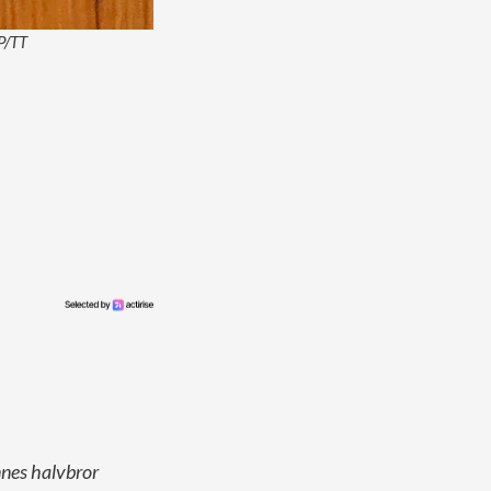
P/TT
nes halvbror