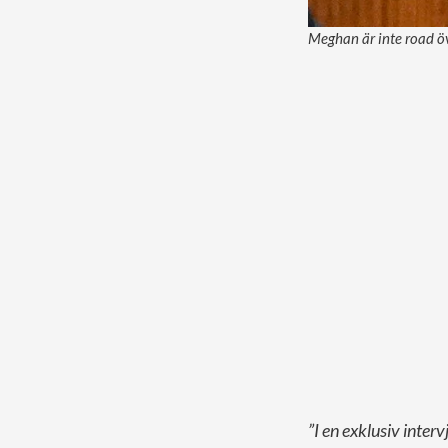
Meghan är inte road öv
”I en exklusiv int