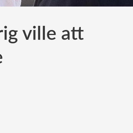
g ville att
e