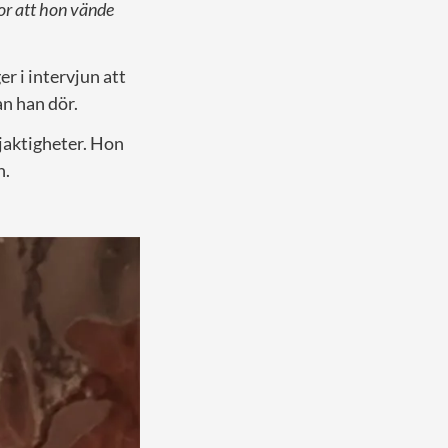
or att hon vände
er i intervjun att
an han dör.
ljaktigheter. Hon
n.