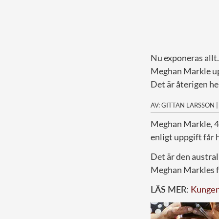
Nu exponeras allt.
Meghan Markle uppg
Det är återigen he
AV: GITTAN LARSSON
M
eghan Markle, 41
enligt uppgift får 
Det är den austra
Meghan Markles f
LÄS MER:
Kungen 