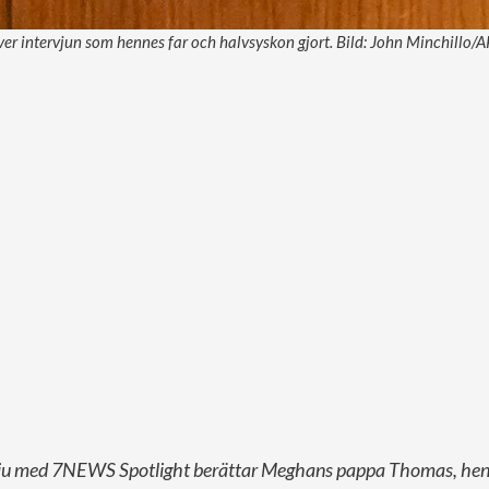
er intervjun som hennes far och halvsyskon gjort. Bild: John Minchillo/A
ervju med 7NEWS Spotlight berättar Meghans pappa Thomas, hen