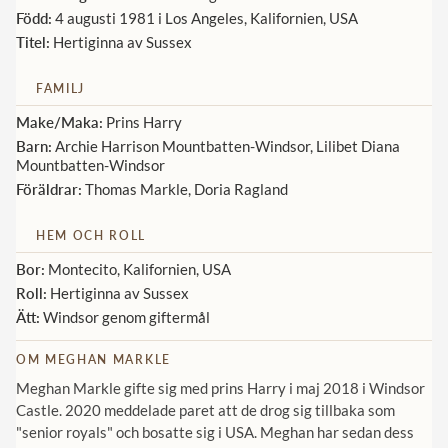
Född:
4 augusti 1981 i Los Angeles, Kalifornien, USA
Norska kungahuset
Titel:
Hertiginna av Sussex
Danska kungahuset
FAMILJ
Spanska kungahuset
Make/Maka:
Prins Harry
Nederländska kungahuset
Barn:
Archie Harrison Mountbatten-Windsor, Lilibet Diana
Mountbatten-Windsor
Belgiska kungahuset
Föräldrar:
Thomas Markle, Doria Ragland
Jordanska kungahuset
HEM OCH ROLL
Luxemburgska storhertighuset
Bor:
Montecito, Kalifornien, USA
Japanska kejsarhuset
Roll:
Hertiginna av Sussex
Thailändska kungahuset
Ätt:
Windsor genom giftermål
Marockanska kungahuset
OM MEGHAN MARKLE
Monacos furstehus
Meghan Markle gifte sig med prins Harry i maj 2018 i Windsor
Castle. 2020 meddelade paret att de drog sig tillbaka som
"senior royals" och bosatte sig i USA. Meghan har sedan dess