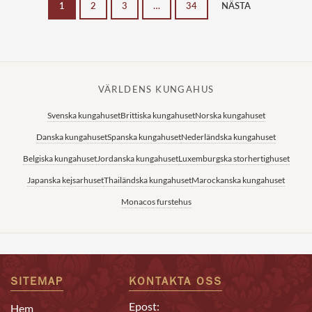
1
2
3
…
34
NÄSTA
VÄRLDENS KUNGAHUS
Svenska kungahuset
Brittiska kungahuset
Norska kungahuset
Danska kungahuset
Spanska kungahuset
Nederländska kungahuset
Belgiska kungahuset
Jordanska kungahuset
Luxemburgska storhertighuset
Japanska kejsarhuset
Thailändska kungahuset
Marockanska kungahuset
Monacos furstehus
SITEMAP
KONTAKTA OSS
Epost:
Hem