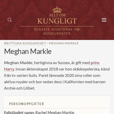
Toggl
navig
SENASTE NYHETERNA OM
KUNGLIGHETER
BRITTISKA KUNGAHUSET
› MEGHAN MARKLE
Meghan Markle
HEM
KUNGAFAMILJEN
Meghan Markle
, hertiginna av Sussex, är gift med
prins
Harry
. Innan äktenskapet 2018 var hon skådespelerska, känd
UTLÄNDSKT
från tv-serien Suits. Paret lämnade 2020 sina roller som
aktiva royaler och bor sedan dess i Kalifornien med barnen
KÄNDISAR
Archie och Lilibet.
VÄRLDENS KUNGAHUS
PERSONUPPGIFTER
Svenska kungahuset
REDAKTION
Fullständigt namn:
Rachel Meghan Markle
Brittiska kungahuset