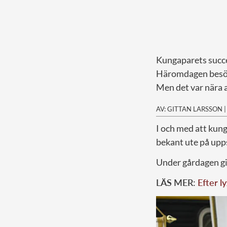
Kungaparets succé
Häromdagen besökt
Men det var nära 
AV: GITTAN LARSSON
I
och med att kunge
bekant ute på upp
Under gårdagen gic
LÄS MER:
Efter l