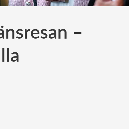
länsresan –
lla