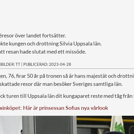
resor över landet fortsätter.
e kungen och drottning Silvia Uppsala län.
att resan hade slutat med ett missöde.
|
BILDER: TT
|
PUBLICERAD: 2023-04-28
n, 76, firar 50 år på tronen så är hans majestät och drottni
skattade resor där man besöker Sveriges samtliga län.
k turen till Uppsala län dit kungaparet reste med tåg frå
yxinköpet: Här är prinsessan Sofias nya vårlook