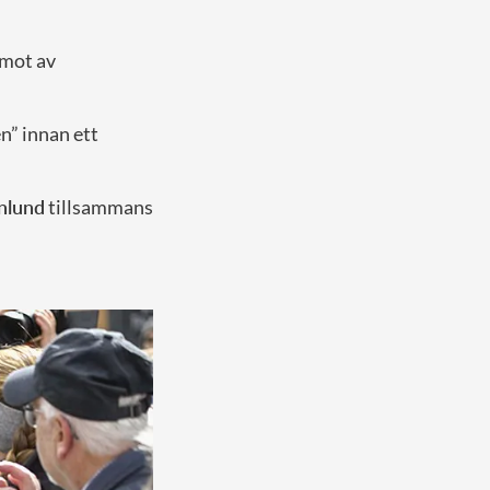
emot av
n” innan ett
enlund
tillsammans