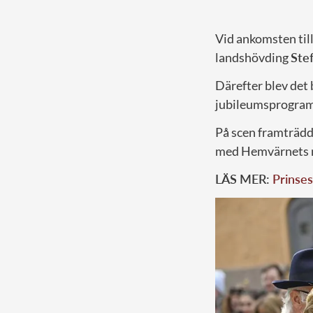
Vid ankomsten til
landshövding
Stef
Därefter blev det
jubileumsprogram 
På scen framträdd
med Hemvärnets 
LÄS MER:
Prinses