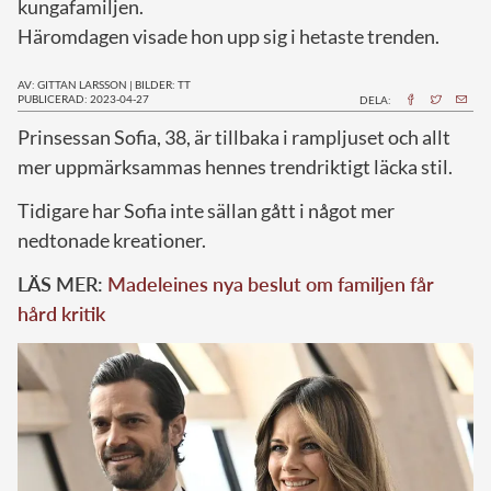
kungafamiljen.
Häromdagen visade hon upp sig i hetaste trenden.
AV: GITTAN LARSSON
|
BILDER: TT
PUBLICERAD: 2023-04-27
DELA:
P
rinsessan Sofia, 38, är tillbaka i rampljuset och allt
mer uppmärksammas hennes trendriktigt läcka stil.
Tidigare har Sofia inte sällan gått i något mer
nedtonade kreationer.
LÄS MER:
Madeleines nya beslut om familjen får
hård kritik