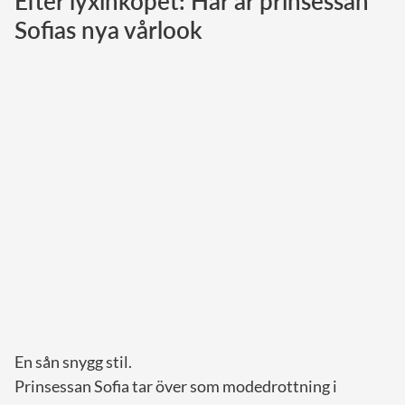
Efter lyxinköpet: Här är prinsessan
Sofias nya vårlook
Norska kungahuset
Danska kungahuset
Spanska kungahuset
Nederländska kungahuset
Belgiska kungahuset
Jordanska kungahuset
Luxemburgska storhertighuset
Japanska kejsarhuset
Thailändska kungahuset
Marockanska kungahuset
Monacos furstehus
En sån snygg stil.
Prinsessan Sofia tar över som modedrottning i