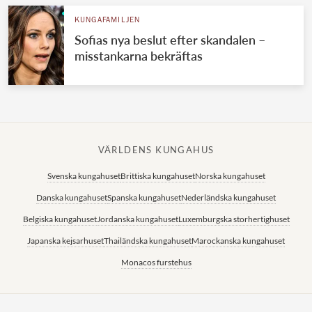
KUNGAFAMILJEN
Sofias nya beslut efter skandalen –
misstankarna bekräftas
VÄRLDENS KUNGAHUS
Svenska kungahuset
Brittiska kungahuset
Norska kungahuset
Danska kungahuset
Spanska kungahuset
Nederländska kungahuset
Belgiska kungahuset
Jordanska kungahuset
Luxemburgska storhertighuset
Japanska kejsarhuset
Thailändska kungahuset
Marockanska kungahuset
Monacos furstehus