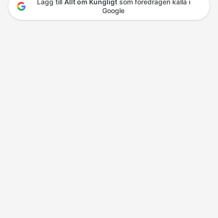
Lägg till
Allt om Kungligt
som föredragen källa i
Google