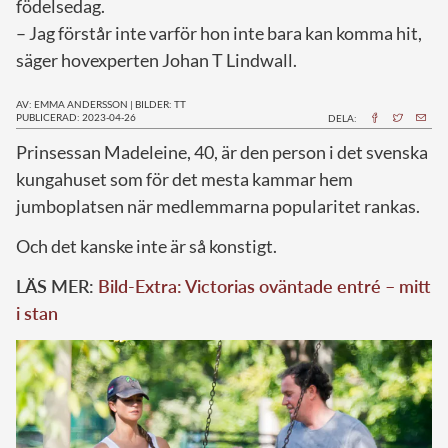
födelsedag.
– Jag förstår inte varför hon inte bara kan komma hit,
säger hovexperten Johan T Lindwall.
AV: EMMA ANDERSSON
|
BILDER: TT
PUBLICERAD: 2023-04-26
DELA:
P
rinsessan Madeleine, 40, är den person i det svenska
kungahuset som för det mesta kammar hem
jumboplatsen när medlemmarna popularitet rankas.
Och det kanske inte är så konstigt.
LÄS MER:
Bild-Extra: Victorias oväntade entré – mitt
i stan