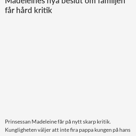
Madeleines nya beslut om familjen
får hård kritik
Norska kungahuset
Danska kungahuset
Spanska kungahuset
Nederländska kungahuset
Belgiska kungahuset
Jordanska kungahuset
Luxemburgska storhertighuset
Japanska kejsarhuset
Thailändska kungahuset
Marockanska kungahuset
Monacos furstehus
Prinsessan Madeleine får på nytt skarp kritik.
Kungligheten väljer att inte fira pappa kungen på hans