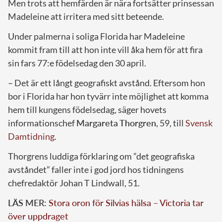
Men trots att hemfärden är nära fortsätter prinsessan
Madeleine att irritera med sitt beteende.
Under palmerna i soliga Florida har Madeleine
kommit fram till att hon inte vill åka hem för att fira
sin fars 77:e födelsedag den 30 april.
– Det är ett långt geografiskt avstånd. Eftersom hon
bor i Florida har hon tyvärr inte möjlighet att komma
hem till kungens födelsedag, säger hovets
informationschef
Margareta Thorgren
, 59, till
Svensk
Damtidning
.
Thorgrens luddiga förklaring om ”det geografiska
avståndet” faller inte i god jord hos tidningens
chefredaktör Johan T Lindwall, 51.
LÄS MER:
Stora oron för Silvias hälsa – Victoria tar
över uppdraget