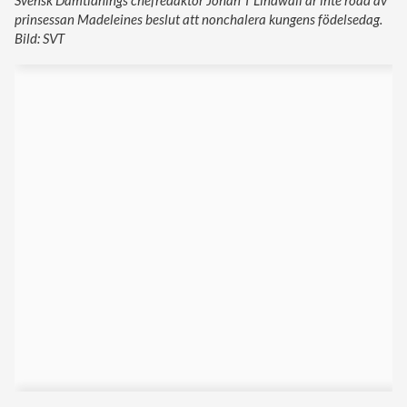
Svensk Damtidnings chefredaktör Johan T Lindwall är inte road av
prinsessan Madeleines beslut att nonchalera kungens födelsedag.
Bild: SVT