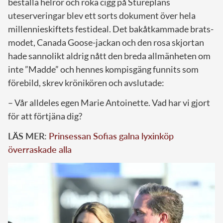
beställa helrör och röka cigg på Stureplans
uteserveringar blev ett sorts dokument över hela
millennieskiftets festideal. Det bakåtkammade brats-
modet, Canada Goose-jackan och den rosa skjortan
hade sannolikt aldrig nått den breda allmänheten om
inte ”Madde” och hennes kompisgäng funnits som
förebild, skrev krönikören och avslutade:
– Vår alldeles egen Marie Antoinette. Vad har vi gjort
för att förtjäna dig?
LÄS MER:
Prinsessan Sofias galna lyxinköp
överraskade alla