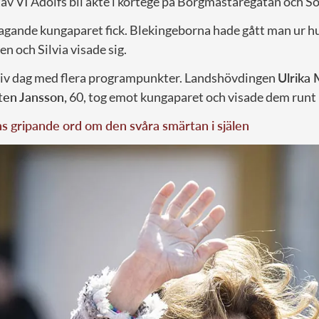
tav VI Adolfs bil åkte i kortege på Borgmästaregatan och S
agande kungaparet fick. Blekingeborna hade gått man ur hu
en och Silvia visade sig.
siv dag med flera programpunkter. Landshövdingen
Ulrika 
ten Jansson,
60, tog emot kungaparet och visade dem runt
 gripande ord om den svåra smärtan i själen