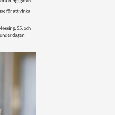
ödra kungsgatan.
se för att vinka
Messing
, 55, och
 under dagen.