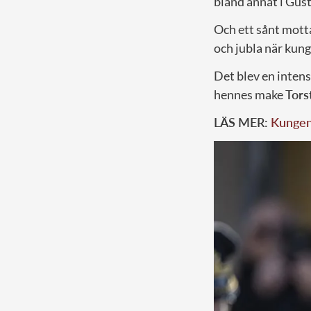
bland annat i Gus
Och ett sånt mott
och jubla när kung
Det blev en inten
hennes make
Tors
LÄS MER:
Kungens