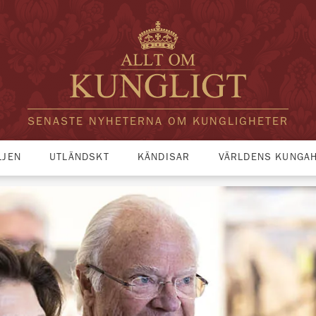
SENASTE NYHETERNA OM KUNGLIGHETER
LJEN
UTLÄNDSKT
KÄNDISAR
VÄRLDENS KUNGA