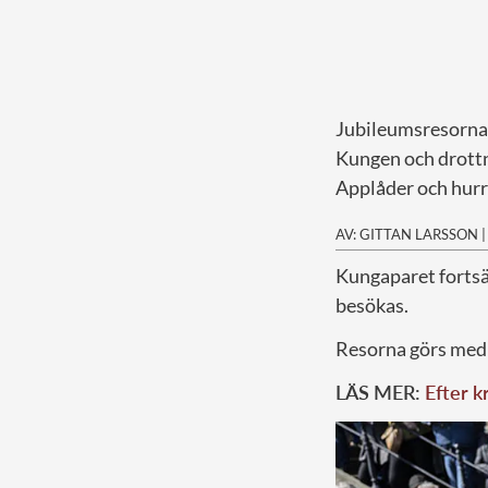
Jubileumsresorna 
Kungen och drottni
Applåder och hur
AV: GITTAN LARSSON
K
ungaparet fortsä
besökas.
Resorna görs med a
LÄS MER:
Efter k