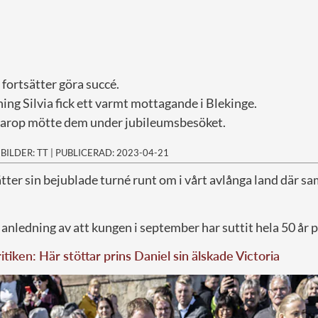
fortsätter göra succé.
ng Silvia fick ett varmt mottagande i Blekinge.
rarop mötte dem under jubileumsbesöket.
|
BILDER: TT
|
PUBLICERAD: 2023-04-21
tter sin bejublade turné runt om i vårt avlånga land där sa
nledning av att kungen i september har suttit hela 50 år p
ritiken: Här stöttar prins Daniel sin älskade Victoria