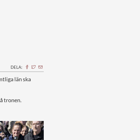
DELA:
mtliga län ska
å tronen.