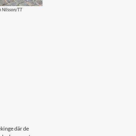
n Nilsson/TT
ekinge där de