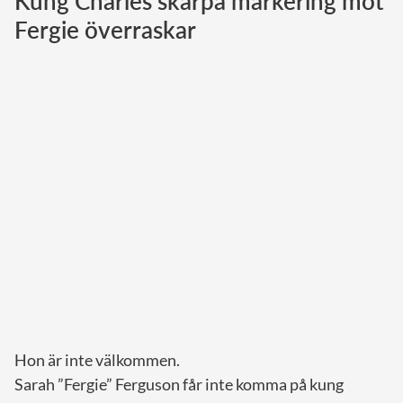
Kung Charles skarpa markering mot
Fergie överraskar
Norska kungahuset
Danska kungahuset
Spanska kungahuset
Nederländska kungahuset
Belgiska kungahuset
Jordanska kungahuset
Luxemburgska storhertighuset
Japanska kejsarhuset
Thailändska kungahuset
Marockanska kungahuset
Monacos furstehus
Hon är inte välkommen.
Sarah ”Fergie” Ferguson får inte komma på kung