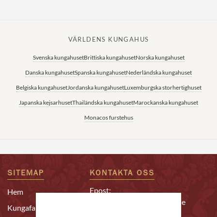
VÄRLDENS KUNGAHUS
Svenska kungahuset
Brittiska kungahuset
Norska kungahuset
Danska kungahuset
Spanska kungahuset
Nederländska kungahuset
Belgiska kungahuset
Jordanska kungahuset
Luxemburgska storhertighuset
Japanska kejsarhuset
Thailändska kungahuset
Marockanska kungahuset
Monacos furstehus
SITEMAP
KONTAKTA OSS
Epost:
Hem
redaktion@alltomkungligt.se
Kungafamiljen