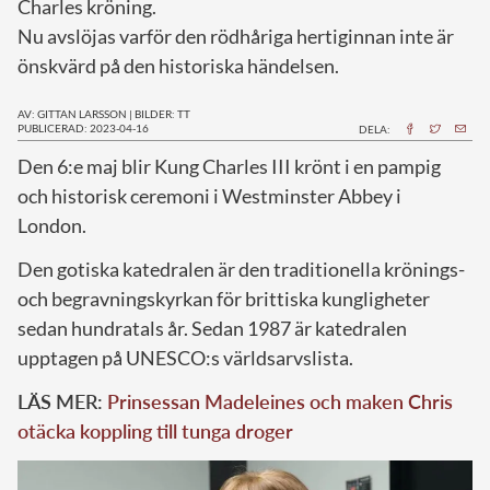
Charles kröning.
Nu avslöjas varför den rödhåriga hertiginnan inte är
önskvärd på den historiska händelsen.
AV: GITTAN LARSSON
|
BILDER: TT
PUBLICERAD: 2023-04-16
DELA:
D
en 6:e maj blir Kung Charles III krönt i en pampig
och historisk ceremoni i Westminster Abbey i
London.
Den gotiska katedralen är den traditionella krönings-
och begravningskyrkan för brittiska kungligheter
sedan hundratals år. Sedan 1987 är katedralen
upptagen på UNESCO:s världsarvslista.
LÄS MER:
Prinsessan Madeleines och maken Chris
otäcka koppling till tunga droger