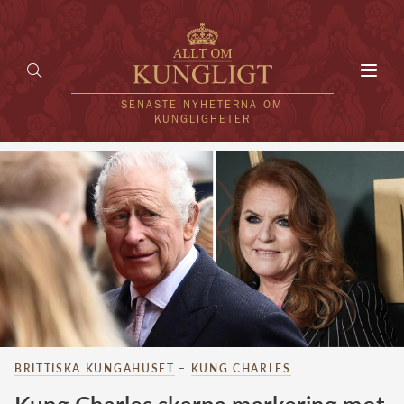
Toggl
navig
SENASTE NYHETERNA OM
KUNGLIGHETER
HEM
KUNGAFAMILJEN
UTLÄNDSKT
KÄNDISAR
VÄRLDENS KUNGAHUS
BRITTISKA KUNGAHUSET
–
KUNG CHARLES
Svenska kungahuset
REDAKTION
Brittiska kungahuset