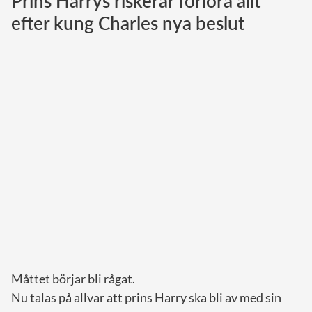
Prins Harrys riskerar förlora allt
efter kung Charles nya beslut
Norska kungahuset
Danska kungahuset
Spanska kungahuset
Nederländska kungahuset
Belgiska kungahuset
Jordanska kungahuset
Luxemburgska storhertighuset
Japanska kejsarhuset
Thailändska kungahuset
Marockanska kungahuset
Monacos furstehus
Måttet börjar bli rågat.
Nu talas på allvar att prins Harry ska bli av med sin