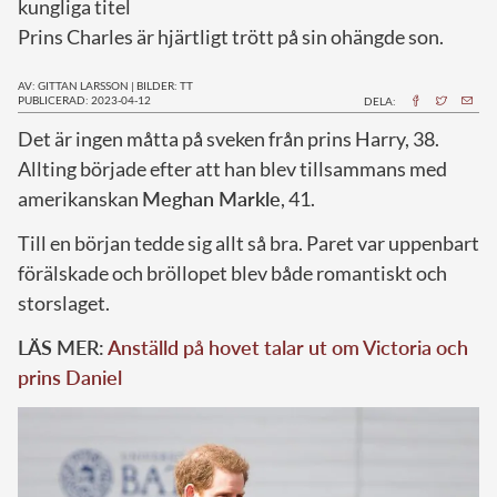
kungliga titel
Prins Charles är hjärtligt trött på sin ohängde son.
AV: GITTAN LARSSON
|
BILDER: TT
PUBLICERAD: 2023-04-12
DELA:
D
et är ingen måtta på sveken från prins Harry, 38.
Allting började efter att han blev tillsammans med
amerikanskan
Meghan Markle
, 41.
Till en början tedde sig allt så bra. Paret var uppenbart
förälskade och bröllopet blev både romantiskt och
storslaget.
LÄS MER:
Anställd på hovet talar ut om Victoria och
prins Daniel