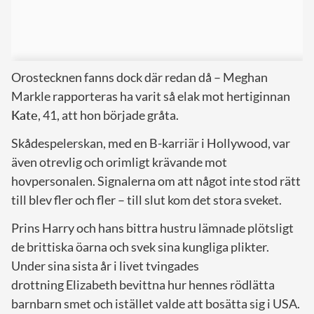
Orostecknen fanns dock där redan då – Meghan
Markle rapporteras ha varit så elak mot hertiginnan
Kate
, 41, att hon började gråta.
Skådespelerskan, med en B-karriär i Hollywood, var
även otrevlig och orimligt krävande mot
hovpersonalen. Signalerna om att något inte stod rätt
till blev fler och fler – till slut kom det stora sveket.
Prins Harry och hans bittra hustru lämnade plötsligt
de brittiska öarna och svek sina kungliga plikter.
Under sina sista år i livet tvingades
drottning Elizabeth bevittna hur hennes rödlätta
barnbarn smet och istället valde att bosätta sig i USA.