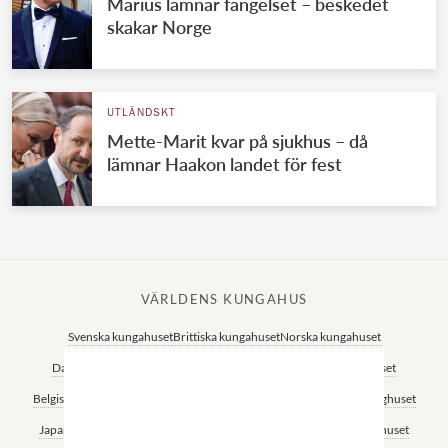
Marius lämnar fängelset – beskedet
skakar Norge
UTLÄNDSKT
Mette-Marit kvar på sjukhus – då
lämnar Haakon landet för fest
VÄRLDENS KUNGAHUS
Svenska kungahuset
Brittiska kungahuset
Norska kungahuset
Danska kungahuset
Spanska kungahuset
Nederländska kungahuset
Belgiska kungahuset
Jordanska kungahuset
Luxemburgska storhertighuset
Japanska kejsarhuset
Thailändska kungahuset
Marockanska kungahuset