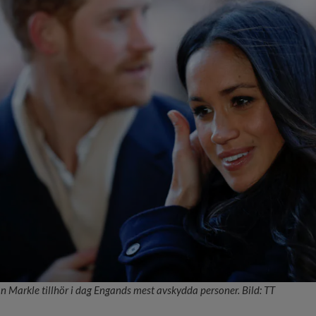
 Markle tillhör i dag Engands mest avskydda personer. Bild: TT