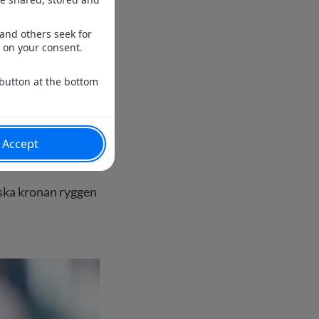
assa sig till det
h hur hon styrde
m hon fick att börja
ska kronan ryggen