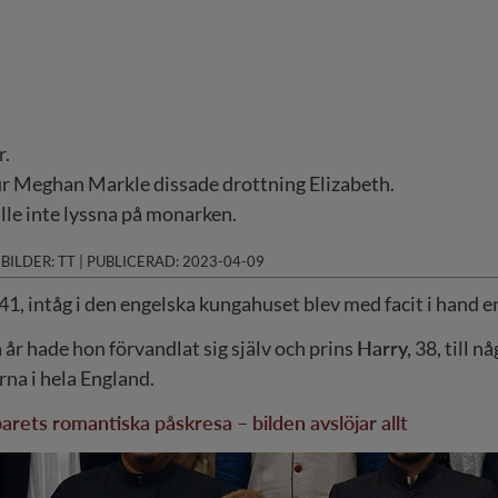
r.
ur Meghan Markle dissade drottning Elizabeth.
ille inte lyssna på monarken.
|
BILDER: TT
|
PUBLICERAD: 2023-04-09
1, intåg i den engelska kungahuset blev med facit i hand en
å år hade hon förvandlat sig själv och prins
Harry,
38, till n
na i hela England.
rets romantiska påskresa – bilden avslöjar allt