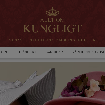
SENASTE NYHETERNA OM KUNGLIGHETER
LJEN
UTLÄNDSKT
KÄNDISAR
VÄRLDENS KUNGA