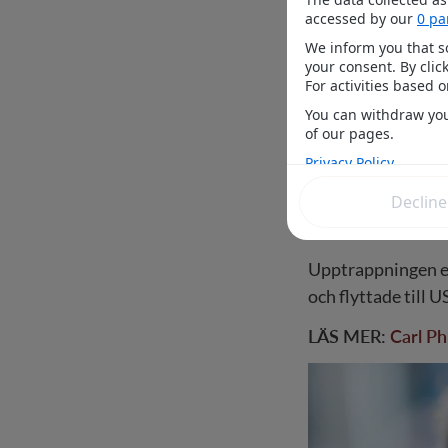
Nu rapporteras det hur
Bland andra prins
nya livet vid Buc
Bland annat rappo
och ställde med al
gråta.
Upptrappningen ef
och flyttade till US
LÄS MER:
Carl Ph