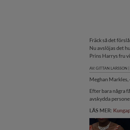
Fräck så det förslå
Nu avslöjas det h
Prins Harrys fru v
AV: GITTAN LARSSON
M
eghan Markles, 4
Efter bara några f
avskydda personer
LÄS MER:
Kungapa