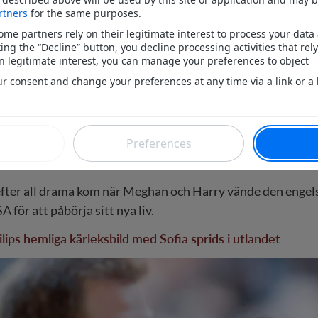
 Meghan Markle dissade drottning Elizabeth. Bild; TT
William
, 40, upptäckte tidigt att Meghan hade svårt att anp
kingham Palace.
rteras det hur Meghan behandlade hovets personal illa oc
la som kom i hennes väg, inklusive prinsessan
Kate
, 41, so
ter all drama kom när Meghan och Harry vände den engel
A för att påbörja sitt nya liv.
ilips hemliga kärleksbild med Sofia sprids i utlandet