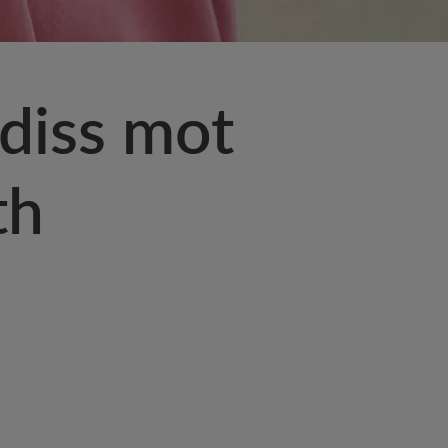
diss mot
th