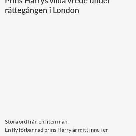
Prins Harrys vilda vrede under
rättegången i London
Norska kungahuset
Danska kungahuset
Spanska kungahuset
Nederländska kungahuset
Belgiska kungahuset
Jordanska kungahuset
Luxemburgska storhertighuset
Japanska kejsarhuset
Thailändska kungahuset
Marockanska kungahuset
Monacos furstehus
Stora ord från en liten man.
En fly förbannad prins Harry är mitt inne i en