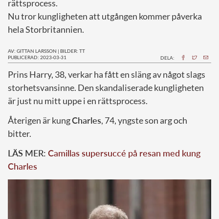
rättsprocess.
Nu tror kungligheten att utgången kommer påverka
hela Storbritannien.
AV: GITTAN LARSSON
|
BILDER: TT
PUBLICERAD: 2023-03-31
DELA:
P
rins Harry, 38, verkar ha fått en släng av något slags
storhetsvansinne. Den skandaliserade kungligheten
är just nu mitt uppe i en rättsprocess.
Återigen är kung
Charles
, 74, yngste son arg och
bitter.
LÄS MER:
Camillas supersuccé på resan med kung
Charles