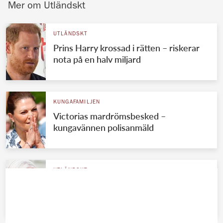
Mer om Utländskt
UTLÄNDSKT
Prins Harry krossad i rätten – riskerar
nota på en halv miljard
KUNGAFAMILJEN
Victorias mardrömsbesked –
kungavännen polisanmäld
UTLÄNDSKT
Mette-Marits stora lycka efter
sjukhuset – bryter tystnaden