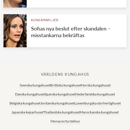
KUNGAFAMILJEN
Sofias nya beslut efter skandalen –
misstankarna bekräftas
VÄRLDENS KUNGAHUS
Svenska kungahuset
Brittiska kungahuset
Norska kungahuset
Danska kungahuset
Spanska kungahuset
Nederländska kungahuset
Belgiska kungahuset
Jordanska kungahuset
Luxemburgska storhertighuset
Japanska kejsarhuset
Thailändska kungahuset
Marockanska kungahuset
Monacos furstehus