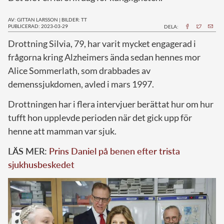
AV: GITTAN LARSSON
|
BILDER: TT
PUBLICERAD: 2023-03-29
DELA:
D
rottning Silvia, 79, har varit mycket engagerad i
frågorna kring Alzheimers ända sedan hennes mor
Alice Sommerlath, som drabbades av
demenssjukdomen, avled i mars 1997.
Drottningen har i flera intervjuer berättat hur om hur
tufft hon upplevde perioden när det gick upp för
henne att mamman var sjuk.
LÄS MER:
Prins Daniel på benen efter trista
sjukhusbeskedet