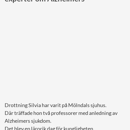
Norska kungahuset
Danska kungahuset
Spanska kungahuset
Nederländska kungahuset
Belgiska kungahuset
Jordanska kungahuset
Luxemburgska storhertighuset
Japanska kejsarhuset
Thailändska kungahuset
Marockanska kungahuset
Drottning Silvia har varit på Mölndals sjuhus.
Monacos furstehus
Där träffade hon två professorer med anledning av
Alzheimers sjukdom.
Det blev en lärorik dag för kungligheten.