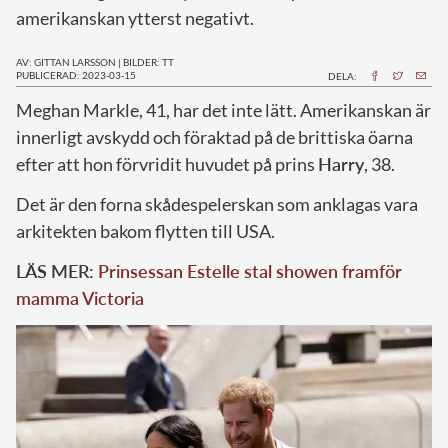
amerikanskan ytterst negativt.
AV: GITTAN LARSSON
|
BILDER: TT
PUBLICERAD: 2023-03-15
DELA:
M
eghan Markle, 41, har det inte lätt. Amerikanskan är
innerligt avskydd och föraktad på de brittiska öarna
efter att hon förvridit huvudet på prins
Harry
, 38.
Det är den forna skådespelerskan som anklagas vara
arkitekten bakom flytten till USA.
LÄS MER:
Prinsessan Estelle stal showen framför
mamma Victoria