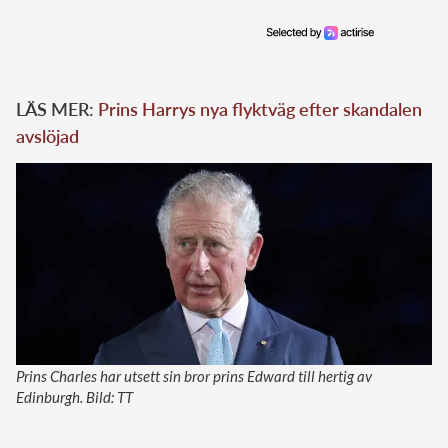
LÄS MER:
Prins Harrys nya flyktväg efter skandalen
avslöjad
Prins Charles har utsett sin bror prins Edward till hertig av
Edinburgh. Bild: TT