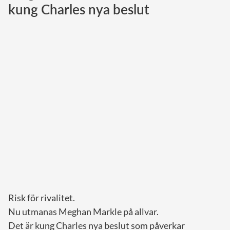
kung Charles nya beslut
Norska kungahuset
Danska kungahuset
Spanska kungahuset
Nederländska kungahuset
Belgiska kungahuset
Jordanska kungahuset
Luxemburgska storhertighuset
Japanska kejsarhuset
Thailändska kungahuset
Marockanska kungahuset
Risk för rivalitet.
Monacos furstehus
Nu utmanas Meghan Markle på allvar.
Det är kung Charles nya beslut som påverkar