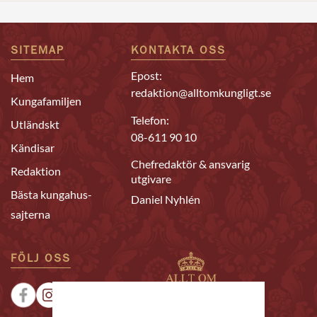
SITEMAP
KONTAKTA OSS
Epost:
Hem
redaktion@alltomkungligt.se
Kungafamiljen
Telefon:
Utländskt
08-611 90 10
Kändisar
Chefredaktör & ansvarig
Redaktion
utgivare
Bästa kungahus-
Daniel Nyhlén
sajterna
FÖLJ OSS