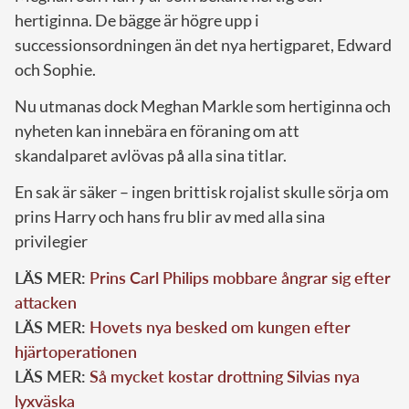
hertiginna. De bägge är högre upp i
successionsordningen än det nya hertigparet, Edward
och Sophie.
Nu utmanas dock Meghan Markle som hertiginna och
nyheten kan innebära en föraning om att
skandalparet avlövas på alla sina titlar.
En sak är säker – ingen brittisk rojalist skulle sörja om
prins Harry och hans fru blir av med alla sina
privilegier
LÄS MER:
Prins Carl Philips mobbare ångrar sig efter
attacken
LÄS MER:
Hovets nya besked om kungen efter
hjärtoperationen
LÄS MER:
Så mycket kostar drottning Silvias nya
lyxväska