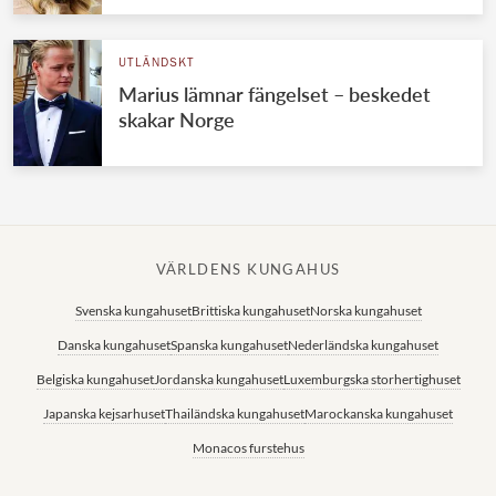
UTLÄNDSKT
Marius lämnar fängelset – beskedet
skakar Norge
VÄRLDENS KUNGAHUS
Svenska kungahuset
Brittiska kungahuset
Norska kungahuset
Danska kungahuset
Spanska kungahuset
Nederländska kungahuset
Belgiska kungahuset
Jordanska kungahuset
Luxemburgska storhertighuset
Japanska kejsarhuset
Thailändska kungahuset
Marockanska kungahuset
Monacos furstehus