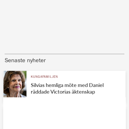
Senaste nyheter
KUNGAFAMILJEN
Silvias hemliga möte med Daniel
räddade Victorias äktenskap
KUNGAFAMILJEN
Madeleines ekonomiska jätteflopp –
Chris tvingas betala