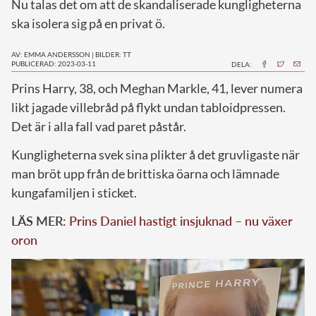
Nu talas det om att de skandaliserade kungligheterna
ska isolera sig på en privat ö.
AV: EMMA ANDERSSON
|
BILDER: TT
PUBLICERAD: 2023-03-11
DELA:
P
rins Harry, 38, och Meghan Markle, 41, lever numera
likt jagade villebråd på flykt undan tabloidpressen.
Det är i alla fall vad paret påstår.
Kungligheterna svek sina plikter å det gruvligaste när
man bröt upp från de brittiska öarna och lämnade
kungafamiljen i sticket.
LÄS MER:
Prins Daniel hastigt insjuknad – nu växer
oron