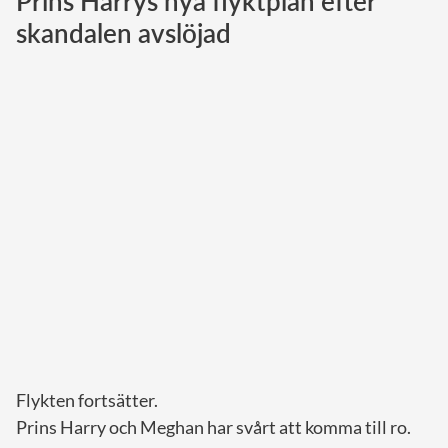
Prins Harrys nya flyktplan efter
skandalen avslöjad
Norska kungahuset
Danska kungahuset
Spanska kungahuset
Nederländska kungahuset
Belgiska kungahuset
Jordanska kungahuset
Luxemburgska storhertighuset
Japanska kejsarhuset
Thailändska kungahuset
Marockanska kungahuset
Monacos furstehus
Flykten fortsätter.
Prins Harry och Meghan har svårt att komma till ro.