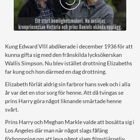
Kung Edward VIII abdikerade i december 1936 för att
kunna gifta sig med den frånskilda lycksökerskan
Wallis Simpson. Nu blev istället drottning Elizabeths
far kung och hon därmed en dag drottning.
Elizabeth förlät aldrig sin farbror hans svek och i alla
år var det en stor sorg för henne. Att då tvingas se
prins Harry göra något liknande smärtade henne
svårt.
Prins Harry och Meghan Markle valde att bosätta sig i
Los Angeles där man när något slags fåfäng
förhoppning om att leva något slags filmstjärneliv.