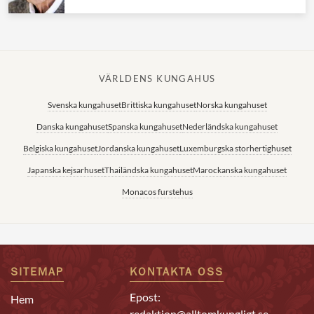
VÄRLDENS KUNGAHUS
Svenska kungahuset
Brittiska kungahuset
Norska kungahuset
Danska kungahuset
Spanska kungahuset
Nederländska kungahuset
Belgiska kungahuset
Jordanska kungahuset
Luxemburgska storhertighuset
Japanska kejsarhuset
Thailändska kungahuset
Marockanska kungahuset
Monacos furstehus
SITEMAP
KONTAKTA OSS
Epost:
Hem
redaktion@alltomkungligt.se