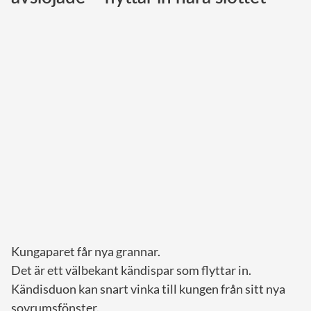
Norska kungahuset
Danska kungahuset
Spanska kungahuset
Nederländska kungahuset
Belgiska kungahuset
Jordanska kungahuset
Luxemburgska storhertighuset
Japanska kejsarhuset
Thailändska kungahuset
Marockanska kungahuset
Kungaparet får nya grannar.
Monacos furstehus
Det är ett välbekant kändispar som flyttar in.
Kändisduon kan snart vinka till kungen från sitt nya
sovrumsfönster.