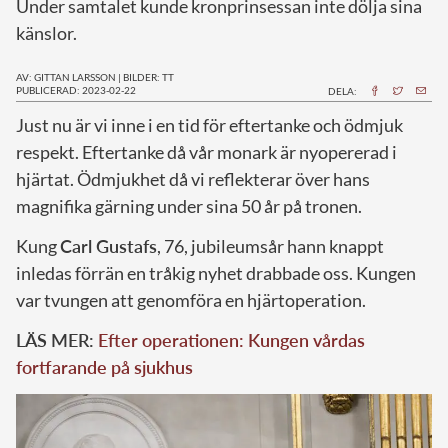
Under samtalet kunde kronprinsessan inte dölja sina
känslor.
AV: GITTAN LARSSON
|
BILDER: TT
PUBLICERAD: 2023-02-22
DELA:
J
ust nu är vi inne i en tid för eftertanke och ödmjuk
respekt. Eftertanke då vår monark är nyopererad i
hjärtat. Ödmjukhet då vi reflekterar över hans
magnifika gärning under sina 50 år på tronen.
Kung
Carl Gustafs
, 76, jubileumsår hann knappt
inledas förrän en tråkig nyhet drabbade oss. Kungen
var tvungen att genomföra en hjärtoperation.
LÄS MER:
Efter operationen: Kungen vårdas
fortfarande på sjukhus