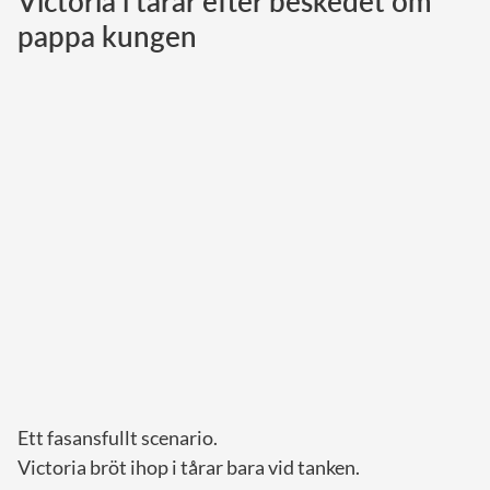
Victoria i tårar efter beskedet om
pappa kungen
Norska kungahuset
Danska kungahuset
Spanska kungahuset
Nederländska kungahuset
Belgiska kungahuset
Jordanska kungahuset
Luxemburgska storhertighuset
Japanska kejsarhuset
Thailändska kungahuset
Marockanska kungahuset
Monacos furstehus
Ett fasansfullt scenario.
Victoria bröt ihop i tårar bara vid tanken.