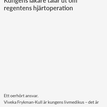
Kungens läkare talar ut om
regentens hjärtoperation
Norska kungahuset
Danska kungahuset
Spanska kungahuset
Nederländska kungahuset
Belgiska kungahuset
Jordanska kungahuset
Luxemburgska storhertighuset
Japanska kejsarhuset
Thailändska kungahuset
Marockanska kungahuset
Monacos furstehus
Ett oerhört ansvar.
Viveka Frykman-Kull är kungens livmedikus – det är