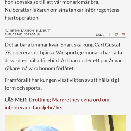
hon som ska se till att vår monark mår bra.
Nu berättar läkaren om sina tankar inför regentens
hjärtoperation.
AV: GITTAN LARSSON
|
BILDER: TT
PUBLICERAD: 2023-02-18
DELA:
D
et är bara timmar kvar. Snart ska kung
Carl Gustaf
,
76, operera sitt hjärta. Vår sportige monark har i alla
år varit en hälsoförebild. Att han under ett par år var
rökare må vara honom förlåtet.
Framförallt har kungen visat vikten av att hålla sig i
form och sporta.
LÄS MER:
Drottning Margrethes egna ord om
infekterade familjebråket