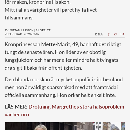
för maken, kronprins Haakon.
Mitt i alla svårigheter vill paret hylla livet
tillsammans.
AV: GITTAN LARSSON
|
BILDER: TT
PUBLICERAD: 2023-02-07
DELA:
K
ronprinsessan Mette-Marit, 49, har haft det riktigt
tungt de senaste åren. Hon lider av en obotlig
lungsjukdom och har mer eller mindre helt tvingats
dra sig tillbaka från offentligheten.
Den blonda norskan är mycket populär i sitt hemland
men hon är väldigt sparsmakad med att framträda i
officiella sammanhang. Hon orkar helt enkelt inte.
LÄS MER:
Drottning Margrethes stora hälsoproblem
väcker oro