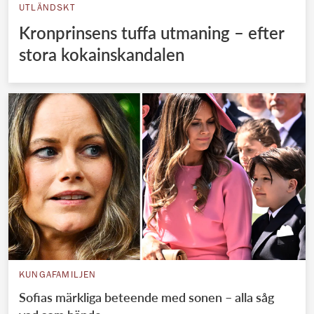
UTLÄNDSKT
Kronprinsens tuffa utmaning – efter
stora kokainskandalen
KUNGAFAMILJEN
Sofias märkliga beteende med sonen – alla såg