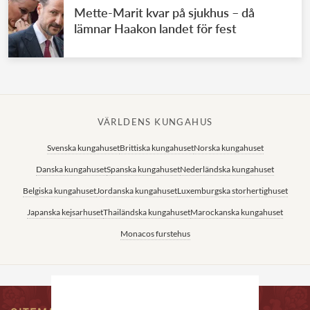
Mette-Marit kvar på sjukhus – då
lämnar Haakon landet för fest
VÄRLDENS KUNGAHUS
Svenska kungahuset
Brittiska kungahuset
Norska kungahuset
Danska kungahuset
Spanska kungahuset
Nederländska kungahuset
Belgiska kungahuset
Jordanska kungahuset
Luxemburgska storhertighuset
Japanska kejsarhuset
Thailändska kungahuset
Marockanska kungahuset
Monacos furstehus