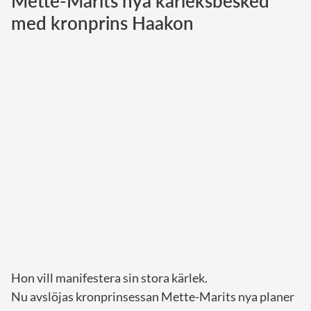
Mette-Marits nya kärleksbesked
med kronprins Haakon
Norska kungahuset
Danska kungahuset
Spanska kungahuset
Nederländska kungahuset
Belgiska kungahuset
Jordanska kungahuset
Luxemburgska storhertighuset
Japanska kejsarhuset
Thailändska kungahuset
Marockanska kungahuset
Monacos furstehus
Hon vill manifestera sin stora kärlek.
Nu avslöjas kronprinsessan Mette-Marits nya planer