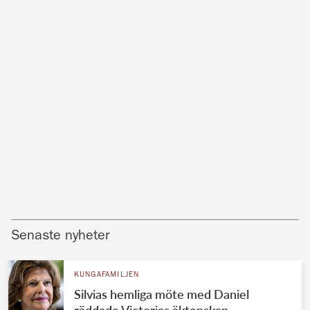
Senaste nyheter
KUNGAFAMILJEN
Silvias hemliga möte med Daniel
räddade Victorias äktenskap