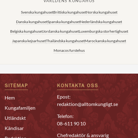
VÄRLDENS KUNGAHUS
Svenska kungahuset
Brittiska kungahuset
Norska kungahuset
Danska kungahuset
Spanska kungahuset
Nederländska kungahuset
Belgiska kungahuset
Jordanska kungahuset
Luxemburgska storhertighuset
Japanska kejsarhuset
Thailändska kungahuset
Marockanska kungahuset
Monacos furstehus
SITEMAP
KONTAKTA OSS
Epost:
Hem
redaktion@alltomkungligt.se
Kungafamiljen
Telefon:
Utländskt
08-611 90 10
Kändisar
Chefredaktör & ansvarig