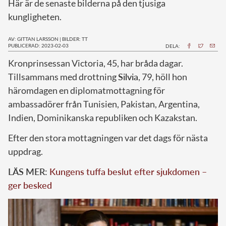
Här är de senaste bilderna på den tjusiga
kungligheten.
AV: GITTAN LARSSON
|
BILDER: TT
PUBLICERAD: 2023-02-03
DELA:
K
ronprinsessan Victoria, 45, har bråda dagar.
Tillsammans med drottning
Silvia
, 79, höll hon
häromdagen en diplomatmottagning för
ambassadörer från Tunisien, Pakistan, Argentina,
Indien, Dominikanska republiken och Kazakstan.
Efter den stora mottagningen var det dags för nästa
uppdrag.
LÄS MER:
Kungens tuffa beslut efter sjukdomen –
ger besked