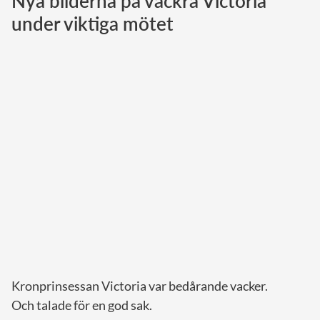
Nya bilderna på vackra Victoria
under viktiga mötet
Norska kungahuset
Danska kungahuset
Spanska kungahuset
Nederländska kungahuset
Belgiska kungahuset
Jordanska kungahuset
Luxemburgska storhertighuset
Japanska kejsarhuset
Thailändska kungahuset
Marockanska kungahuset
Monacos furstehus
Kronprinsessan Victoria var bedårande vacker.
Och talade för en god sak.