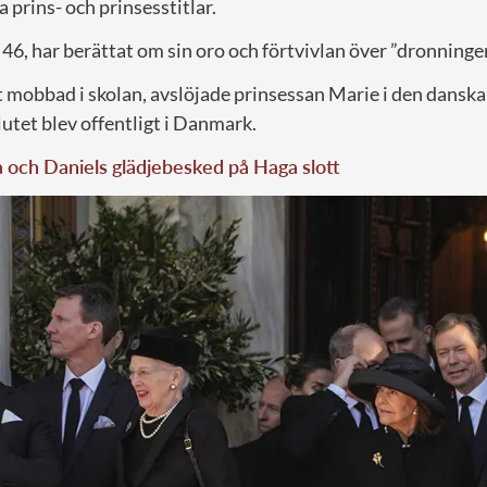
 prins- och prinsesstitlar.
, 46, har berättat om sin oro och förtvivlan över ”dronninge
t mobbad i skolan, avslöjade prinsessan Marie i den dansk
slutet blev offentligt i Danmark.
a och Daniels glädjebesked på Haga slott