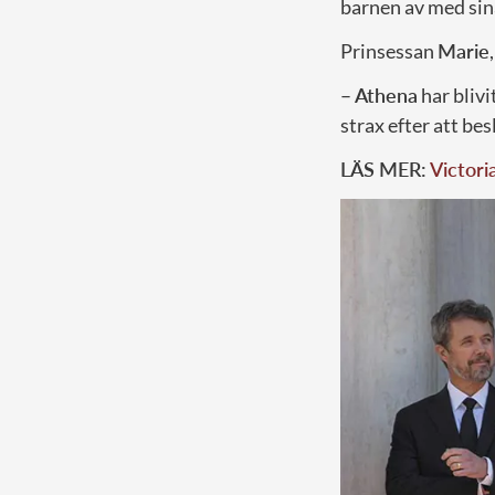
barnen av med sina
Prinsessan
Marie
–
Athena
har blivi
strax efter att be
LÄS MER:
Victori