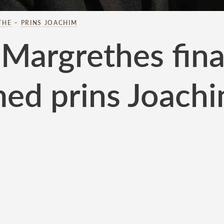
THE
–
PRINS JOACHIM
 Margrethes fina
ed prins Joach