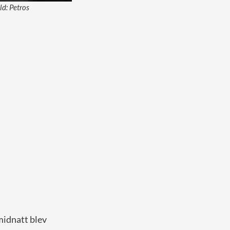
d: Petros
midnatt blev