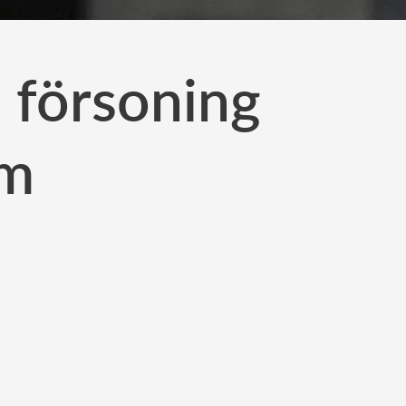
 försoning
im