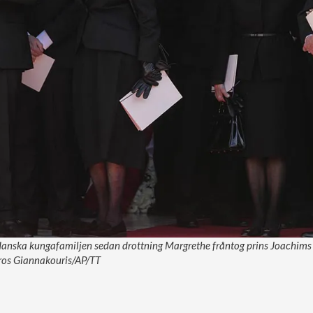
 danska kungafamiljen sedan drottning Margrethe fråntog prins Joachims 
etros Giannakouris/AP/TT