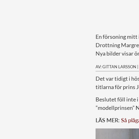
En försoning mitt 
Drottning Margret
Nya bilder visar 
AV: GITTAN LARSSON
D
et var tidigt i 
titlarna för prins 
Beslutet föll inte
”modellprinsen”
N
LÄS MER:
Så plå