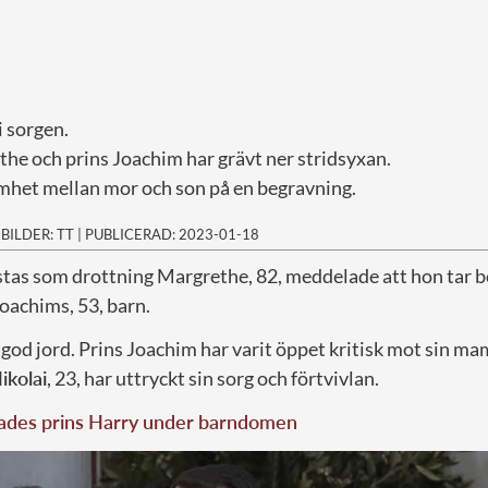
i sorgen.
he och prins Joachim har grävt ner stridsyxan.
ömhet mellan mor och son på en begravning.
|
BILDER: TT
|
PUBLICERAD: 2023-01-18
höstas som drottning Margrethe, 82, meddelade att hon tar b
Joachims, 53, barn.
 i god jord. Prins Joachim har varit öppet kritisk mot sin 
ikolai
, 23, har uttryckt sin sorg och förtvivlan.
gades prins Harry under barndomen