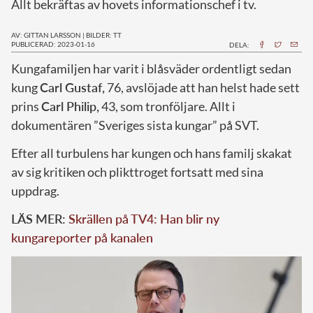
Allt bekräftas av hovets informationschef i tv.
AV: GITTAN LARSSON
|
BILDER: TT
PUBLICERAD: 2023-01-16
DELA:
K
ungafamiljen har varit i blåsväder ordentligt sedan
kung
Carl Gustaf,
76, avslöjade att han helst hade sett
prins
Carl Philip,
43, som tronföljare. Allt i
dokumentären ”Sveriges sista kungar” på SVT.
Efter all turbulens har kungen och hans familj skakat
av sig kritiken och plikttroget fortsatt med sina
uppdrag.
LÄS MER:
Skrällen på TV4: Han blir ny
kungareporter på kanalen