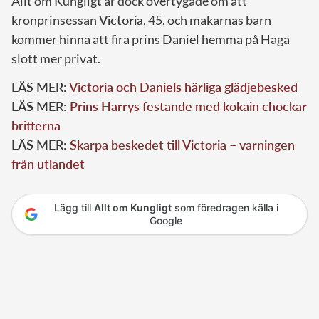
Allt om Kungligt är dock övertygade om att
kronprinsessan
Victoria
, 45, och makarnas barn
kommer hinna att fira prins Daniel hemma på Haga
slott mer privat.
LÄS MER:
Victoria och Daniels härliga glädjebesked
LÄS MER:
Prins Harrys festande med kokain chockar
britterna
LÄS MER:
Skarpa beskedet till Victoria – varningen
från utlandet
Lägg till
Allt om Kungligt
som föredragen källa i
Google