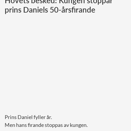
Hovets besked: Kungen stoppar
prins Daniels 50-årsfirande
Norska kungahuset
Danska kungahuset
Spanska kungahuset
Nederländska kungahuset
Belgiska kungahuset
Jordanska kungahuset
Luxemburgska storhertighuset
Japanska kejsarhuset
Thailändska kungahuset
Marockanska kungahuset
Monacos furstehus
Prins Daniel fyller år.
Men hans firande stoppas av kungen.