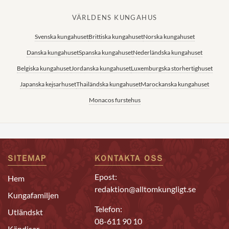
VÄRLDENS KUNGAHUS
Svenska kungahuset
Brittiska kungahuset
Norska kungahuset
Danska kungahuset
Spanska kungahuset
Nederländska kungahuset
Belgiska kungahuset
Jordanska kungahuset
Luxemburgska storhertighuset
Japanska kejsarhuset
Thailändska kungahuset
Marockanska kungahuset
Monacos furstehus
SITEMAP
KONTAKTA OSS
Epost:
Hem
redaktion@alltomkungligt.se
Kungafamiljen
Telefon:
Utländskt
08-611 90 10
Kändisar