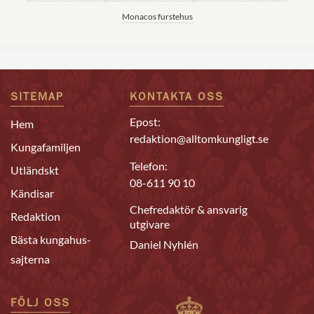
Monacos furstehus
SITEMAP
KONTAKTA OSS
Epost:
Hem
redaktion@alltomkungligt.se
Kungafamiljen
Telefon:
Utländskt
08-611 90 10
Kändisar
Chefredaktör & ansvarig
Redaktion
utgivare
Bästa kungahus-
Daniel Nyhlén
sajterna
FÖLJ OSS