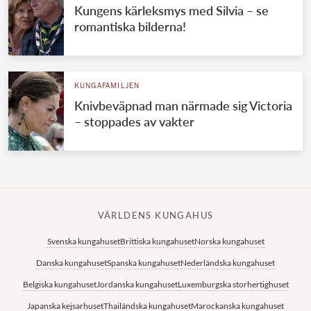
Kungens kärleksmys med Silvia – se
romantiska bilderna!
KUNGAFAMILJEN
Knivbeväpnad man närmade sig Victoria
– stoppades av vakter
VÄRLDENS KUNGAHUS
Svenska kungahuset
Brittiska kungahuset
Norska kungahuset
Danska kungahuset
Spanska kungahuset
Nederländska kungahuset
Belgiska kungahuset
Jordanska kungahuset
Luxemburgska storhertighuset
Japanska kejsarhuset
Thailändska kungahuset
Marockanska kungahuset