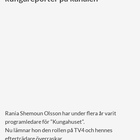
Norska kungahuset
Danska kungahuset
Spanska kungahuset
Nederländska kungahuset
Belgiska kungahuset
Jordanska kungahuset
Luxemburgska storhertighuset
Japanska kejsarhuset
Thailändska kungahuset
Marockanska kungahuset
Rania Shemoun Olsson har under flera år varit
Monacos furstehus
programledare för ”Kungahuset”.
Nu lämnar hon den rollen på TV4 och hennes
efterträdare överraskar.