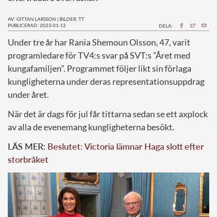
AV: GITTAN LARSSON
|
BILDER: TT
PUBLICERAD: 2023-01-12
DELA:
U
nder tre år har Rania Shemoun Olsson, 47, varit
programledare för TV4:s svar på SVT:s ”Året med
kungafamiljen”. Programmet följer likt sin förlaga
kungligheterna under deras representationsuppdrag
under året.
När det är dags för jul får tittarna sedan se ett axplock
av alla de evenemang kungligheterna besökt.
LÄS MER:
Beslutet: Victoria lämnar Haga slott efter
storbråket