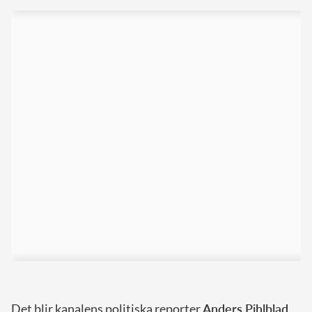
Det blir kanalens politiska reporter
Anders Pihlblad
,