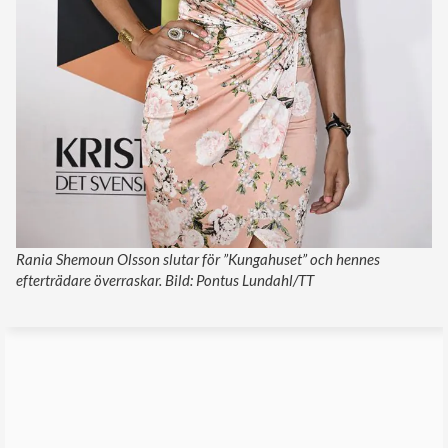
Rania Shemoun Olsson slutar för ”Kungahuset” och hennes
efterträdare överraskar. Bild: Pontus Lundahl/TT