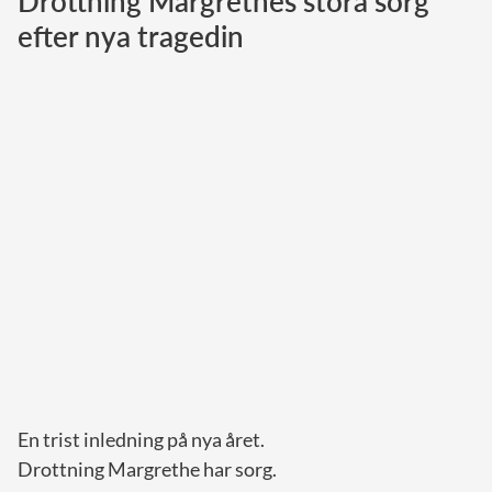
Drottning Margrethes stora sorg
efter nya tragedin
Norska kungahuset
Danska kungahuset
Spanska kungahuset
Nederländska kungahuset
Belgiska kungahuset
Jordanska kungahuset
Luxemburgska storhertighuset
Japanska kejsarhuset
Thailändska kungahuset
Marockanska kungahuset
Monacos furstehus
En trist inledning på nya året.
Drottning Margrethe har sorg.