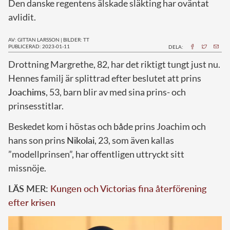
Den danske regentens älskade släkting har oväntat
avlidit.
AV: GITTAN LARSSON
|
BILDER: TT
PUBLICERAD: 2023-01-11
DELA:
D
rottning Margrethe, 82, har det riktigt tungt just nu.
Hennes familj är splittrad efter beslutet att prins
Joachims
, 53, barn blir av med sina prins- och
prinsesstitlar.
Beskedet kom i höstas och både prins Joachim och
hans son prins
Nikolai
, 23, som även kallas
”modellprinsen”, har offentligen uttryckt sitt
missnöje.
LÄS MER:
Kungen och Victorias fina återförening
efter krisen