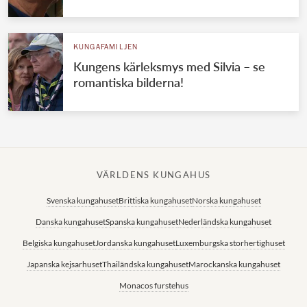
KUNGAFAMILJEN
Kungens kärleksmys med Silvia – se
romantiska bilderna!
VÄRLDENS KUNGAHUS
Svenska kungahuset
Brittiska kungahuset
Norska kungahuset
Danska kungahuset
Spanska kungahuset
Nederländska kungahuset
Belgiska kungahuset
Jordanska kungahuset
Luxemburgska storhertighuset
Japanska kejsarhuset
Thailändska kungahuset
Marockanska kungahuset
Monacos furstehus