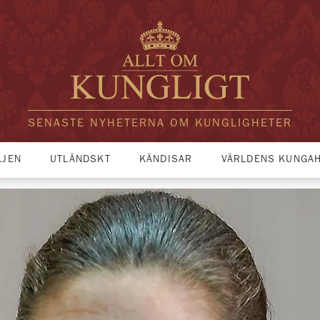
SENASTE NYHETERNA OM KUNGLIGHETER
LJEN
UTLÄNDSKT
KÄNDISAR
VÄRLDENS KUNGA