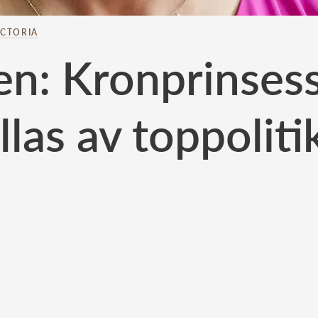
ICTORIA
ken: Kronprinses
llas av toppoliti