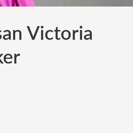
san Victoria
ker