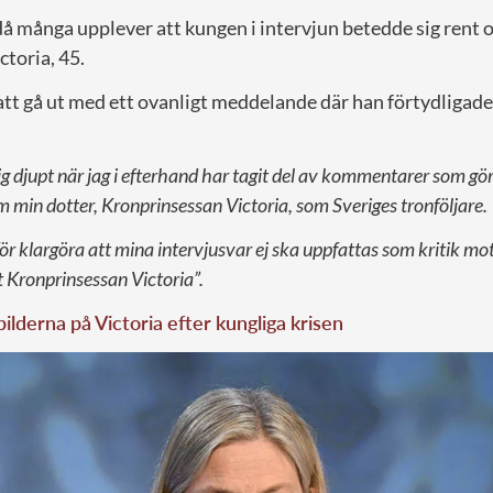
 då många upplever att kungen i intervjun betedde sig rent
toria, 45.
 att gå ut med ett ovanligt meddelande där han förtydligade 
 djupt när jag i efterhand har tagit del av kommentarer som gör 
m min dotter, Kronprinsessan Victoria, som Sveriges tronföljare.
ör klargöra att mina intervjusvar ej ska uppfattas som kritik mo
t Kronprinsessan Victoria”.
bilderna på Victoria efter kungliga krisen