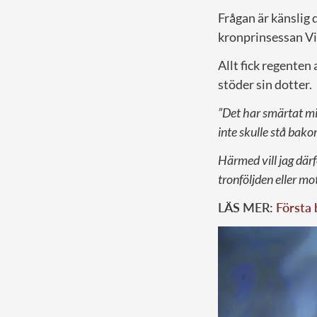
Frågan är känslig
kronprinsessan Vic
Allt fick regenten
stöder sin dotter.
”Det har smärtat mig
inte skulle stå bako
Härmed vill jag därf
tronföljden eller mo
LÄS MER:
Första 