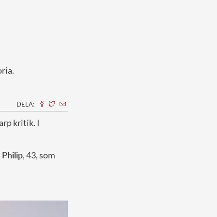
ria.
DELA:
p kritik. I
 Philip
, 43, som