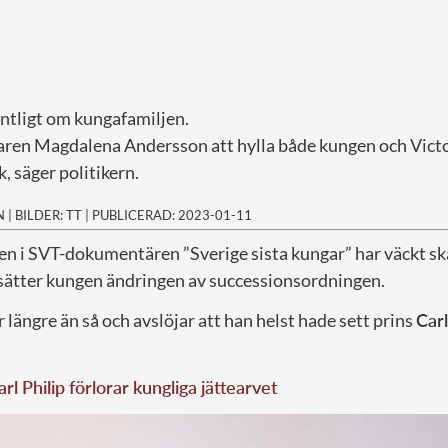
entligt om kungafamiljen.
daren Magdalena Andersson att hylla både kungen och Victo
, säger politikern.
N
|
BILDER: TT
|
PUBLICERAD: 2023-01-11
n i SVT-dokumentären ”Sverige sista kungar” har väckt skar
asätter kungen ändringen av successionsordningen.
ängre än så och avslöjar att han helst hade sett prins
Carl
arl Philip förlorar kungliga jättearvet