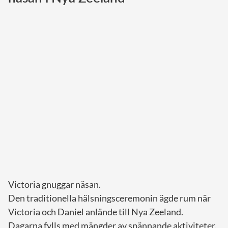
Norska kungahuset
Danska kungahuset
Spanska kungahuset
Nederländska kungahuset
Belgiska kungahuset
Jordanska kungahuset
Luxemburgska storhertighuset
Japanska kejsarhuset
Thailändska kungahuset
Marockanska kungahuset
Victoria gnuggar näsan.
Monacos furstehus
Den traditionella hälsningsceremonin ägde rum när
Victoria och Daniel anlände till Nya Zeeland.
Dagarna fylls med mängder av spännande aktiviteter.