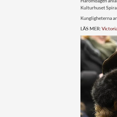
Häromdagen anländ
Kulturhuset Spira
Kungligheterna anl
LÄS MER:
Victori