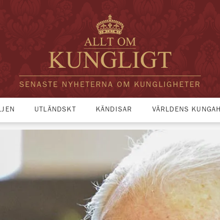
SENASTE NYHETERNA OM KUNGLIGHETER
LJEN
UTLÄNDSKT
KÄNDISAR
VÄRLDENS KUNGA