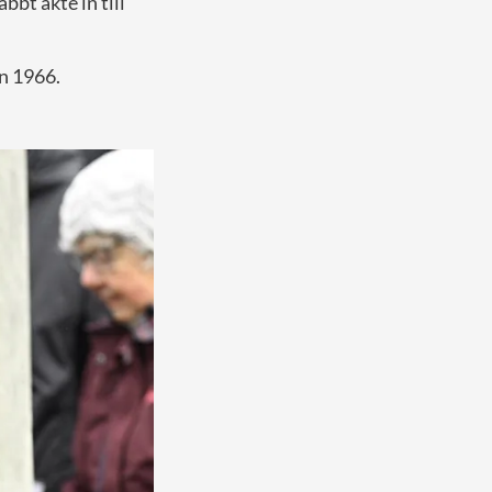
bt åkte in till
ån 1966.