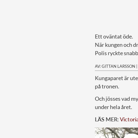
Ett oväntat öde.
När kungen och dro
Polis ryckte snabb
AV: GITTAN LARSSON
K
ungaparet är ute
på tronen.
Och jösses vad my
under hela året.
LÄS MER:
Victori