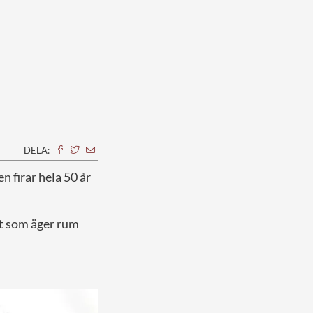
DELA:
 firar hela 50 år
et som äger rum