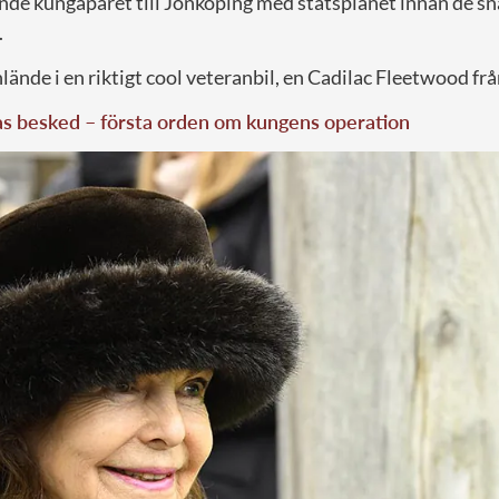
e kungaparet till Jönköping med statsplanet innan de snab
.
ände i en riktigt cool veteranbil, en Cadilac Fleetwood fr
as besked – första orden om kungens operation