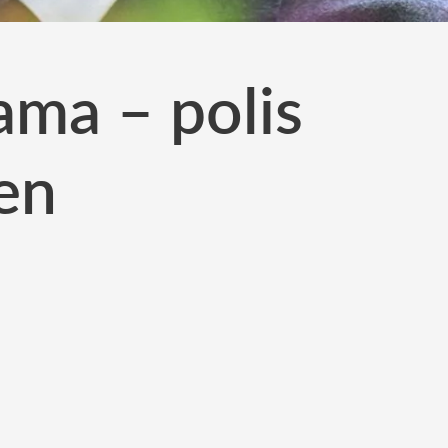
ama – polis
sen