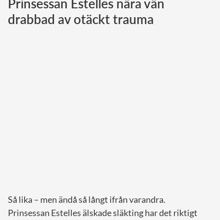
Prinsessan Estelles nära vän
drabbad av otäckt trauma
Norska kungahuset
Danska kungahuset
Spanska kungahuset
Nederländska kungahuset
Belgiska kungahuset
Jordanska kungahuset
Luxemburgska storhertighuset
Japanska kejsarhuset
Thailändska kungahuset
Marockanska kungahuset
Monacos furstehus
Så lika – men ändå så långt ifrån varandra.
Prinsessan Estelles älskade släkting har det riktigt