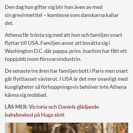
Den dag hon gifter sig blir hon även av med
sin grevinnetitel – komtesse som danskarna kallar
det.
Athena får trösta sig med att hon och familjen snart
flyttar till USA. Familjen avser att bosätta sig i
Washington D.C. där pappa, prins Joachim har fått ett
toppjobb inom försvarsindustrin.
De senaste tre åren har familjen bott i Paris men snart
går flyttlasset västerut. I USA är det mer ovanligt med
kungligheter så förhoppningsvis behöver inte Athena
känna sig mobbad.
LÄS MER:
Victoria och Daniels glädjande
babybesked på Haga slott