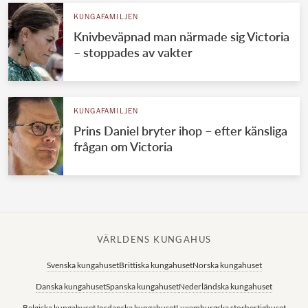
KUNGAFAMILJEN
Knivbeväpnad man närmade sig Victoria
– stoppades av vakter
KUNGAFAMILJEN
Prins Daniel bryter ihop – efter känsliga
frågan om Victoria
VÄRLDENS KUNGAHUS
Svenska kungahuset
Brittiska kungahuset
Norska kungahuset
Danska kungahuset
Spanska kungahuset
Nederländska kungahuset
Belgiska kungahuset
Jordanska kungahuset
Luxemburgska storhertighuset