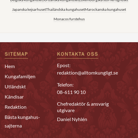
Japanska kejsarhuset
Thailändska kungahuset
Marockanska kungahuset
Monacos furstehus
SITEMAP
KONTAKTA OSS
Epost:
Hem
redaktion@alltomkungligt.se
Kungafamiljen
Telefon:
Utländskt
08-611 90 10
Kändisar
Chefredaktör & ansvarig
Redaktion
utgivare
Bästa kungahus-
Daniel Nyhlén
sajterna