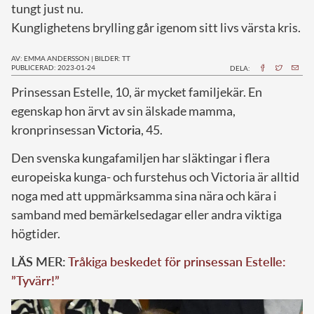
tungt just nu.
Kunglighetens brylling går igenom sitt livs värsta kris.
AV: EMMA ANDERSSON
|
BILDER: TT
PUBLICERAD: 2023-01-24
DELA:
P
rinsessan Estelle, 10, är mycket familjekär. En
egenskap hon ärvt av sin älskade mamma,
kronprinsessan
Victoria
, 45.
Den svenska kungafamiljen har släktingar i flera
europeiska kunga- och furstehus och Victoria är alltid
noga med att uppmärksamma sina nära och kära i
samband med bemärkelsedagar eller andra viktiga
högtider.
LÄS MER:
Tråkiga beskedet för prinsessan Estelle:
”Tyvärr!”