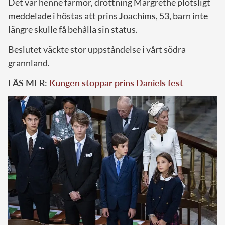
Det var henne farmor, drottning Margrethe plötsligt
meddelade i höstas att prins
Joachims
, 53, barn inte
längre skulle få behålla sin status.
Beslutet väckte stor uppståndelse i vårt södra
grannland.
LÄS MER:
Kungen stoppar prins Daniels fest