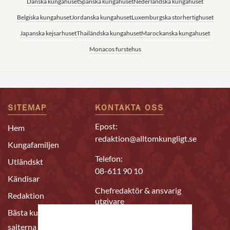
Danska kungahuset
Spanska kungahuset
Nederländska kungahuset
Belgiska kungahuset
Jordanska kungahuset
Luxemburgska storhertighuset
Japanska kejsarhuset
Thailändska kungahuset
Marockanska kungahuset
Monacos furstehus
SITEMAP
KONTAKTA OSS
Epost:
Hem
redaktion@alltomkungligt.se
Kungafamiljen
Telefon:
Utländskt
08-611 90 10
Kändisar
Chefredaktör & ansvarig
Redaktion
utgivare
Bästa kungahus-
Daniel Nyhlén
sajterna