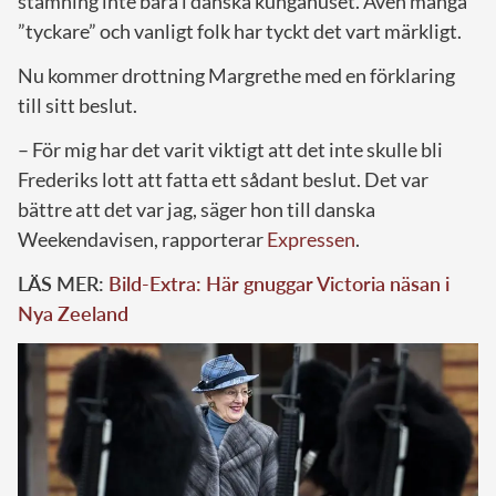
stämning inte bara i danska kungahuset. Även många
”tyckare” och vanligt folk har tyckt det vart märkligt.
Nu kommer drottning Margrethe med en förklaring
till sitt beslut.
– För mig har det varit viktigt att det inte skulle bli
Frederiks lott att fatta ett sådant beslut. Det var
bättre att det var jag, säger hon till danska
Weekendavisen, rapporterar
Expressen
.
LÄS MER:
Bild-Extra: Här gnuggar Victoria näsan i
Nya Zeeland