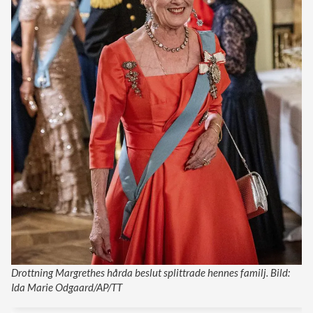
Drottning Margrethes hårda beslut splittrade hennes familj. Bild:
Ida Marie Odgaard/AP/TT