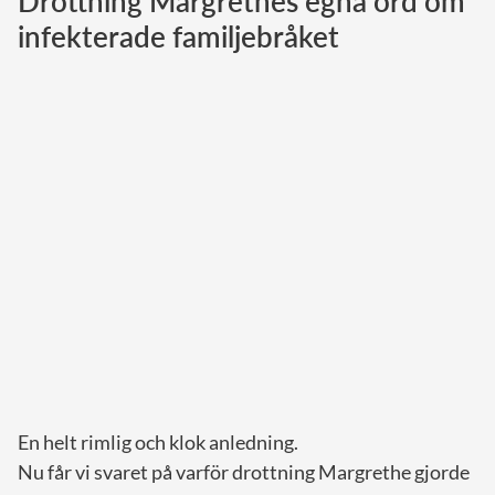
Drottning Margrethes egna ord om
infekterade familjebråket
Norska kungahuset
Danska kungahuset
Spanska kungahuset
Nederländska kungahuset
Belgiska kungahuset
Jordanska kungahuset
Luxemburgska storhertighuset
Japanska kejsarhuset
Thailändska kungahuset
Marockanska kungahuset
Monacos furstehus
En helt rimlig och klok anledning.
Nu får vi svaret på varför drottning Margrethe gjorde