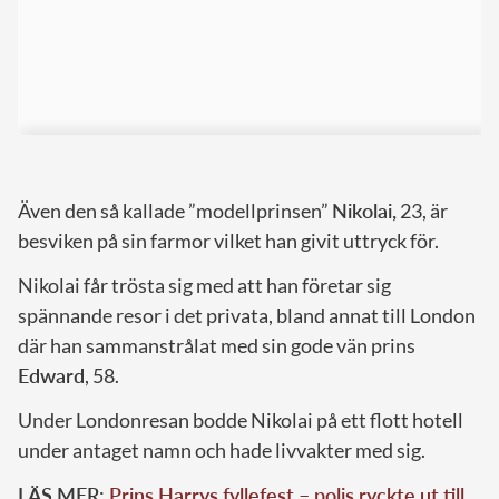
Även den så kallade ”modellprinsen”
Nikolai,
23, är
besviken på sin farmor vilket han givit uttryck för.
Nikolai får trösta sig med att han företar sig
spännande resor i det privata, bland annat till London
där han sammanstrålat med sin gode vän prins
Edward
, 58.
Under Londonresan bodde Nikolai på ett flott hotell
under antaget namn och hade livvakter med sig.
LÄS MER:
Prins Harrys fyllefest – polis ryckte ut till