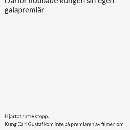
Därför nobbade kungen sin egen
galapremiär
Norska kungahuset
Danska kungahuset
Spanska kungahuset
Nederländska kungahuset
Belgiska kungahuset
Jordanska kungahuset
Luxemburgska storhertighuset
Japanska kejsarhuset
Thailändska kungahuset
Marockanska kungahuset
Monacos furstehus
Hjärtat satte stopp.
Kung Carl Gustaf kom inte på premiären av filmen om