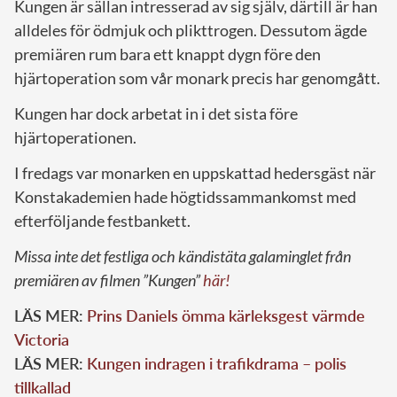
Kungen är sällan intresserad av sig själv, därtill är han
alldeles för ödmjuk och plikttrogen. Dessutom ägde
premiären rum bara ett knappt dygn före den
hjärtoperation som vår monark precis har genomgått.
Kungen har dock arbetat in i det sista före
hjärtoperationen.
I fredags var monarken en uppskattad hedersgäst när
Konstakademien hade högtidssammankomst med
efterföljande festbankett.
Missa inte det festliga och kändistäta galaminglet från
premiären av filmen ”Kungen”
här!
LÄS MER:
Prins Daniels ömma kärleksgest värmde
Victoria
LÄS MER:
Kungen indragen i trafikdrama – polis
tillkallad