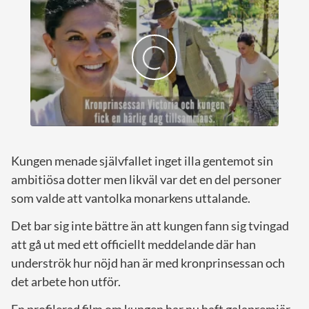
Kungen menade självfallet inget illa gentemot sin
ambitiösa dotter men likväl var det en del personer
som valde att vantolka monarkens uttalande.
Det bar sig inte bättre än att kungen fann sig tvingad
att gå ut med ett officiellt meddelande där han
underströk hur nöjd han är med kronprinsessan och
det arbete hon utför.
En profilerad film om kungen har nu haft galapremiär.