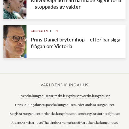
– stoppades av vakter
KUNGAFAMILJEN
Prins Daniel bryter ihop – efter känsliga
frågan om Victoria
VÄRLDENS KUNGAHUS
Svenska kungahuset
Brittiska kungahuset
Norska kungahuset
Danska kungahuset
Spanska kungahuset
Nederländska kungahuset
Belgiska kungahuset
Jordanska kungahuset
Luxemburgska storhertighuset
Japanska kejsarhuset
Thailändska kungahuset
Marockanska kungahuset