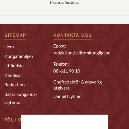
Monacos furstehus
SITEMAP
KONTAKTA OSS
Epost:
Hem
redaktion@alltomkungligt.se
Kungafamiljen
Telefon:
Utländskt
08-611 90 10
Kändisar
Chefredaktör & ansvarig
Redaktion
utgivare
Bästa kungahus-
Daniel Nyhlén
sajterna
FÖLJ OSS