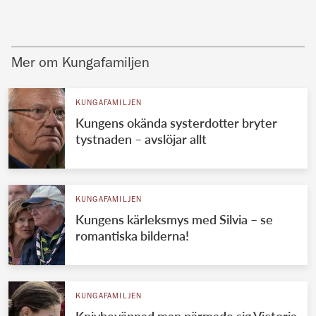
Mer om Kungafamiljen
KUNGAFAMILJEN
Kungens okända systerdotter bryter
tystnaden – avslöjar allt
KUNGAFAMILJEN
Kungens kärleksmys med Silvia – se
romantiska bilderna!
KUNGAFAMILJEN
Knivbeväpnad man närmade sig Victoria