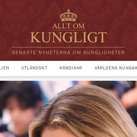
SENASTE NYHETERNA OM KUNGLIGHETER
LJEN
UTLÄNDSKT
KÄNDISAR
VÄRLDENS KUNGA