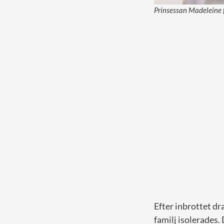
Prinsessan Madeleine 
Efter inbrottet d
familj isolerades