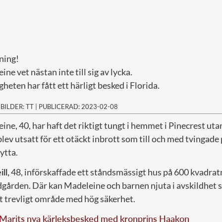
ning!
ne vet nästan inte till sig av lycka.
heten har fått ett härligt besked i Florida.
|
BILDER: TT
|
PUBLICERAD: 2023-02-08
ne, 40, har haft det riktigt tungt i hemmet i Pinecrest uta
blev utsatt för ett otäckt inbrott som till och med tvingade
ytta.
ll,
48, införskaffade ett ståndsmässigt hus på 600 kvadra
ädgården. Där kan Madeleine och barnen njuta i avskildhet
tt trevligt område med hög säkerhet.
Marits nya kärleksbesked med kronprins Haakon