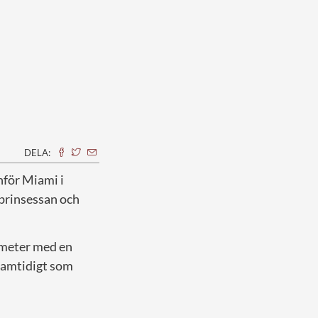
DELA:
nför Miami i
 prinsessan och
tmeter med en
 samtidigt som