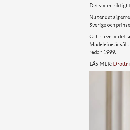
Det var en riktigt 
Nu ter det sig emel
Sverige och prinse
Och nu visar det s
Madeleine är väld
redan 1999.
LÄS MER:
Drottn