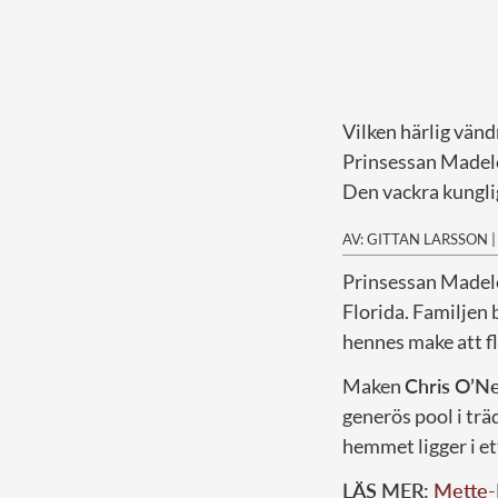
Vilken härlig vänd
Prinsessan Madelei
Den vackra kunglig
AV: GITTAN LARSSON
P
rinsessan Madelei
Florida. Familjen 
hennes make att fl
Maken
Chris O’Nei
generös pool i tr
hemmet ligger i e
LÄS MER:
Mette-