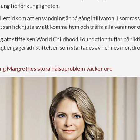
tung tid för kungligheten.
lertid som att en vändning är på gång i tillvaron. I somras v
ssan fick njuta av att komma hem och träffa alla väninnor o
ig att stiftelsen World Childhood Foundation tuffar på rikt
igt engagerad i stiftelsen som startades av hennes mor, dr
ing Margrethes stora hälsoproblem väcker oro