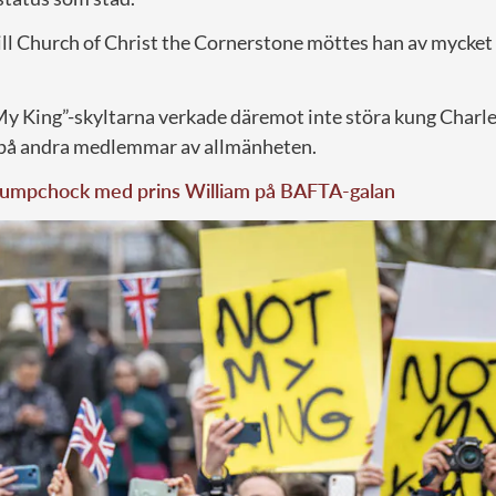
ill Church of Christ the Cornerstone möttes han av mycket
My King”-skyltarna verkade däremot inte störa kung Charl
 på andra medlemmar av allmänheten.
rumpchock med prins William på BAFTA-galan