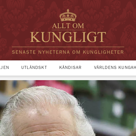
SENASTE NYHETERNA OM KUNGLIGHETER
LJEN
UTLÄNDSKT
KÄNDISAR
VÄRLDENS KUNGA