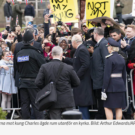
rna mot kung Charles ägde rum utanför en kyrka. Bild: Arthur Edwards/A