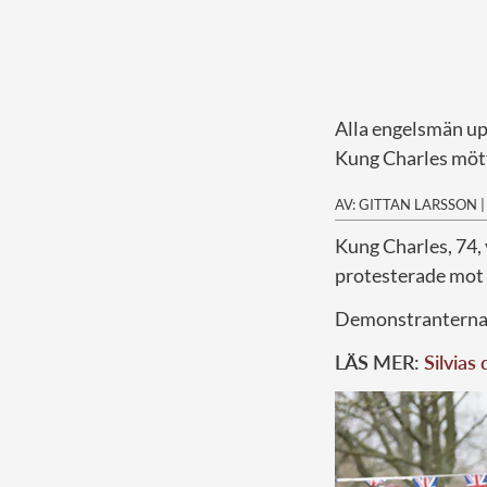
Alla engelsmän up
Kung Charles mött
AV: GITTAN LARSSON
K
ung Charles, 74,
protesterade mot 
Demonstranterna h
LÄS MER:
Silvias