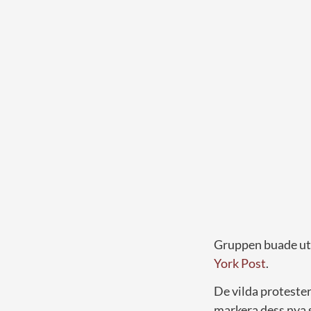
Gruppen buade ut 
York Post
.
De vilda proteste
markera dess nya 