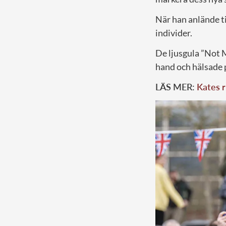
När han anlände t
individer.
De ljusgula ”Not 
hand och hälsade
LÄS MER:
Kates 