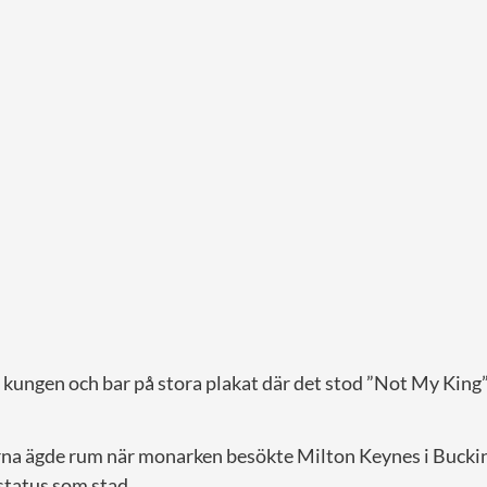
kungen och bar på stora plakat där det stod ”Not My King”
rna ägde rum när monarken besökte Milton Keynes i Bucki
status som stad.