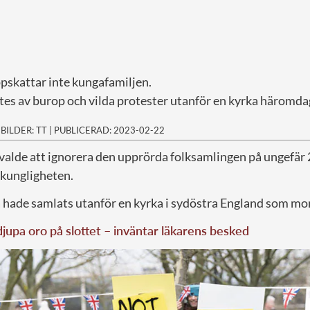
pskattar inte kungafamiljen.
es av burop och vilda protester utanför en kyrka häromda
|
BILDER: TT
|
PUBLICERAD: 2023-02-22
 valde att ignorera den upprörda folksamlingen på ungefär
kungligheten.
ade samlats utanför en kyrka i sydöstra England som mo
 djupa oro på slottet – inväntar läkarens besked