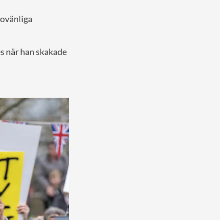
 ovänliga
es när han skakade